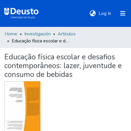
(current)
Log In
Home
Investigación
Artículos
DeustoTeka
Educação física escolar e desafios contemporâneos: lazer, juventude e consumo de bebidas
Educação física escolar e desafios
Communities
contemporâneos: lazer, juventude e
&
Collections
consumo de bebidas
All of DSpace
Statistics
Policies