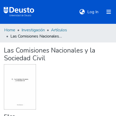
(current)
Log In
Home
Investigación
Artículos
DeustoTeka
Las Comisiones Nacionales y la Sociedad Civil
Las Comisiones Nacionales y la
Communities
Sociedad Civil
&
Collections
All of DSpace
Statistics
Policies