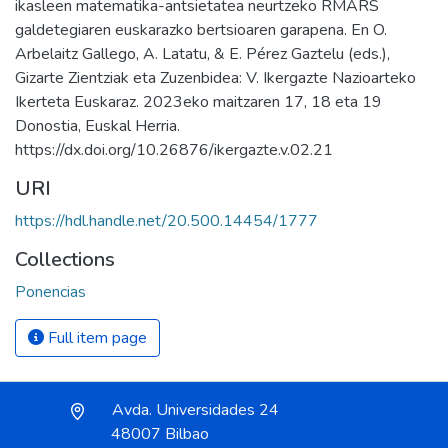
ikasleen matematika-antsietatea neurtzeko RMARS
galdetegiaren euskarazko bertsioaren garapena. En O.
Arbelaitz Gallego, A. Latatu, & E. Pérez Gaztelu (eds.),
Gizarte Zientziak eta Zuzenbidea: V. Ikergazte Nazioarteko
Ikerteta Euskaraz. 2023eko maitzaren 17, 18 eta 19
Donostia, Euskal Herria.
https://dx.doi.org/10.26876/ikergazte.v.02.21
URI
https://hdl.handle.net/20.500.14454/1777
Collections
Ponencias
Full item page
Avda. Universidades 24
48007 Bilbao