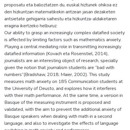
proposatu eta balioztatzen du, euskal hiztunek ohikoa ez
den hizkuntzan matematikekin aritzean jasan dezaketen
antsietate gehigarria saihestu eta hizkuntza-aldaketaren
eragina ikertzeko helburuz
Our ability to grasp an increasingly complex datafied society
is affected by limiting factors such as mathematics anxiety.
Playing a central mediating role in transmitting increasingly
datafied information (Kovach eta Rosenstiel, 2014),
journalists are an interesting object of research, specially
given the notion that journalism students are “bad with
numbers”(Bradshaw, 2018; Maier, 2002). This study
measures math anxiety on 185 Communication students at
the University of Deusto, and explores how it interferes
with their math performance. At the same time, a version in
Basque of the measuring instrument is proposed and
validated, with the aim to prevent the additional anxiety of
Basque speakers when dealing with math in a second
language, and also to investigate the effects of language