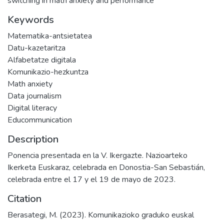
switching in math anxiety and performance
Keywords
Matematika-antsietatea
Datu-kazetaritza
Alfabetatze digitala
Komunikazio-hezkuntza
Math anxiety
Data journalism
Digital literacy
Educommunication
Description
Ponencia presentada en la V. Ikergazte. Nazioarteko
Ikerketa Euskaraz, celebrada en Donostia-San Sebastián,
celebrada entre el 17 y el 19 de mayo de 2023.
Citation
Berasategi, M. (2023). Komunikazioko graduko euskal