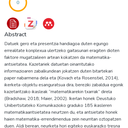
0
Abstract
Datuek gero eta presentzia handiagoa duten egungo
errealitate konplexua ulertzeko gaitasunari eragiten dioten
faktore mugatzaileen artean kokatzen da matematika-
antsietatea. Kazetariek datuetan oinarritutako
informazioaren zabalkundean jokatzen duten bitartekari
paper nabarmena dela eta (Kovach eta Rosenstiel, 2014),
ikerketa-objektu esanguratsua dira, bereziki zabaldua egonik
kazetaritzako ikasleak “matematikarekin txarrak” direla
(Bradshaw, 2018; Maier, 2002). Ikerlan honek Deustuko
Unibertsitateko Komunikazioko graduko 185 ikasleren
matematikaantsietatea neurtzen du, eta antsietate honek
haien matematika-errendimendua zein neurritan oztopatzen
duen. Aldi berean, neurketa hori egiteko euskarazko tresna