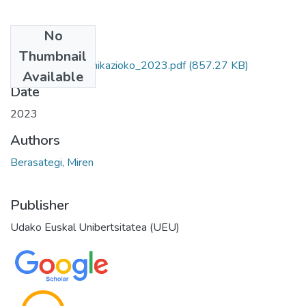
No
Files
Thumbnail
berasategi_komunikazioko_2023.pdf
(857.27 KB)
Available
Date
2023
Authors
Berasategi, Miren
Publisher
Udako Euskal Unibertsitatea (UEU)