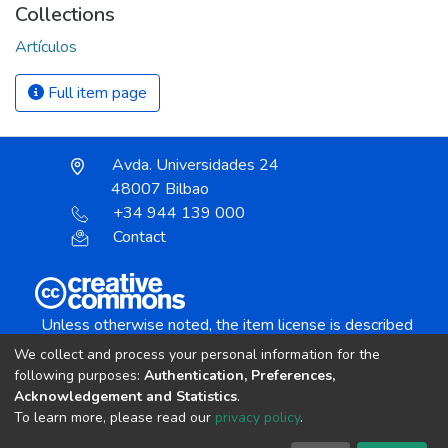
Collections
Artículos
Full item page
Avda. Universidades 24
48007 Bilbao
+34 944 139 000
Contact
Unless otherwise noted, the item license is described
as:
We collect and process your personal information for the
Creative Commons Attribution-NonCommercial-
following purposes:
Authentication, Preferences,
NoDerivs 4.0 License
Acknowledgement and Statistics
.
To learn more, please read our
privacy policy
.
DSpace software
copyright © 2002-2026
LYRASIS