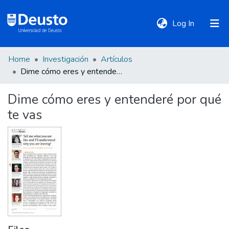
(current)
Log In
Home
Investigación
Artículos
DeustoTeka
Dime cómo eres y entenderé por qué te vas
Dime cómo eres y entenderé por qué
Communities
te vas
&
Collections
All of DSpace
Statistics
Policies