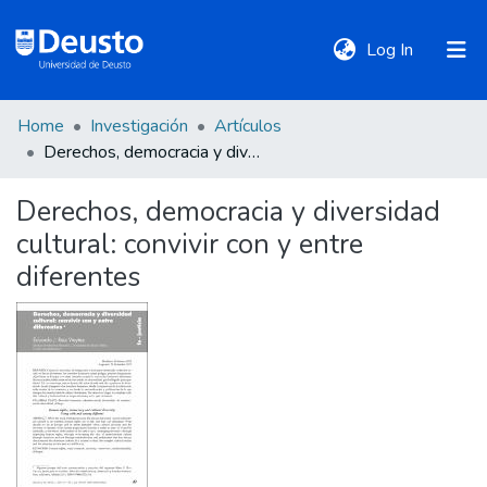
(current)
Log In
Home
Investigación
Artículos
DeustoTeka
Derechos, democracia y diversidad cultural: convivir con y entre diferentes
Derechos, democracia y diversidad
Communities
cultural: convivir con y entre
&
Collections
diferentes
All of DSpace
Statistics
Policies