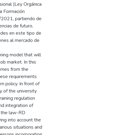
sional (Ley Orgánica
la Formación
2/2021, partiendo de
ncias de futuro,
audes en este tipo de
venes al mercado de
ining model that will
ob market. In this
comes from the
these requirements
 policy. In front of
y of the university
raining regulation
d integration of
in the law-RD
ing into account the
carious situations and
ersons incorporation