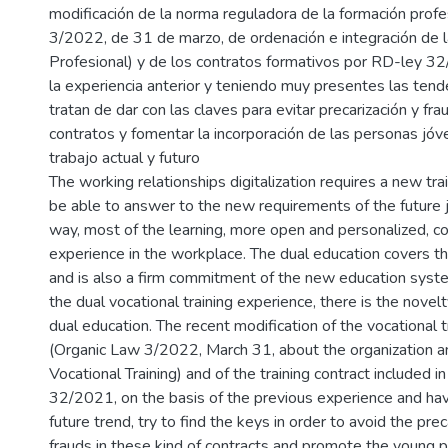
modificación de la norma reguladora de la formación profe
3/2022, de 31 de marzo, de ordenación e integración de 
Profesional) y de los contratos formativos por RD-ley 3
la experiencia anterior y teniendo muy presentes las tende
tratan de dar con las claves para evitar precarización y fr
contratos y fomentar la incorporación de las personas jó
trabajo actual y futuro
The working relationships digitalization requires a new tra
be able to answer to the new requirements of the future j
way, most of the learning, more open and personalized, 
experience in the workplace. The dual education covers 
and is also a firm commitment of the new education system
the dual vocational training experience, there is the novelt
dual education. The recent modification of the vocational t
(Organic Law 3/2022, March 31, about the organization an
Vocational Training) and of the training contract included 
32/2021, on the basis of the previous experience and hav
future trend, try to find the keys in order to avoid the pre
frauds in these kind of contracts and promote the young p