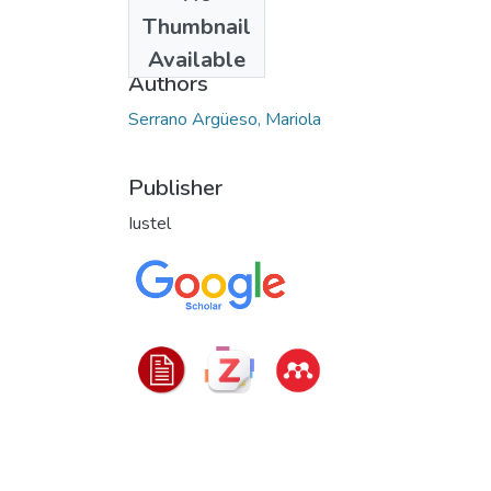
Date
Thumbnail
2022
Available
Authors
Serrano Argüeso, Mariola
Publisher
Iustel