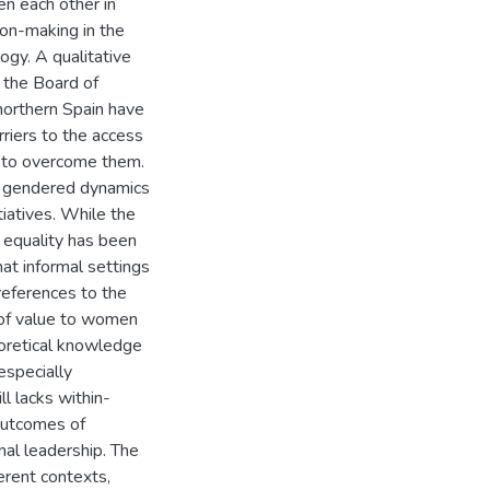
en each other in
ion-making in the
ogy. A qualitative
 the Board of
 northern Spain have
rriers to the access
 to overcome them.
e gendered dynamics
tiatives. While the
 equality has been
hat informal settings
 references to the
n of value to women
oretical knowledge
especially
ll lacks within-
outcomes of
onal leadership. The
ferent contexts,