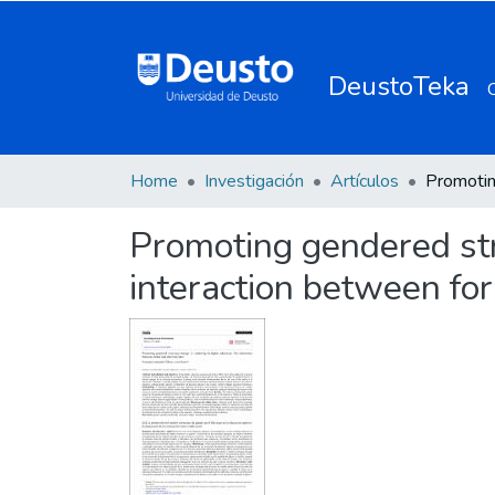
DeustoTeka
Home
Investigación
Artículos
Promoting gendered stru
interaction between fo