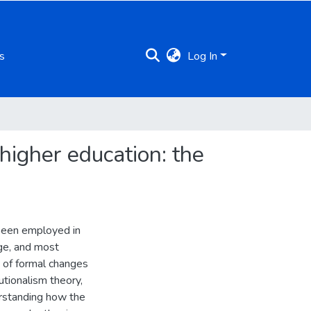
s
Log In
higher education: the
 been employed in
nge, and most
 of formal changes
tutionalism theory,
derstanding how the