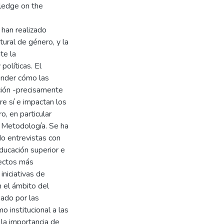
wledge on the
 han realizado
ural de género, y la
te la
olíticas. El
tender cómo las
ción -precisamente
re sí e impactan los
, en particular
. Metodología. Se ha
do entrevistas con
ducación superior e
pectos más
iniciativas de
 el ámbito del
sado por las
o institucional a las
 la importancia de