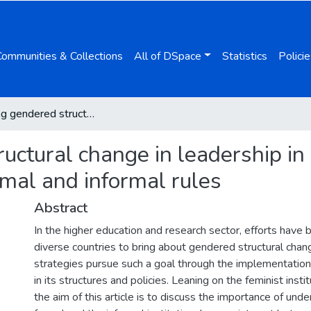
Communities & Collections
All of DSpace
Statistics
Policie
Promoting gendered structural change in leadership in higher education: the interaction between formal and informal rules
ctural change in leadership in 
rmal and informal rules
Abstract
In the higher education and research sector, efforts have
diverse countries to bring about gendered structural cha
strategies pursue such a goal through the implementation
in its structures and policies. Leaning on the feminist insti
the aim of this article is to discuss the importance of un