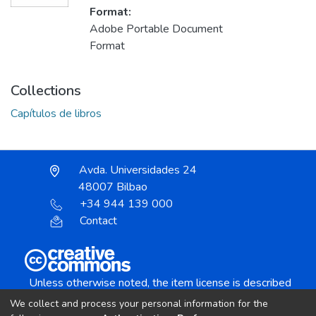
Format:
Adobe Portable Document
Format
Collections
Capítulos de libros
Avda. Universidades 24
48007 Bilbao
+34 944 139 000
Contact
Unless otherwise noted, the item license is described
as:
We collect and process your personal information for the