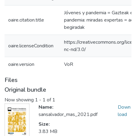
Jóvenes y pandemia = Gazteak et
oaire.citation.title
pandemia: miradas expertas = adi
begiradak
https://creativecommons.org/licen
oaire.licenseCondition
nc-nd/3.0/
oaire.version
VoR
Files
Original bundle
Now showing
1 - 1 of 1
Name:
Down
sansalvador_mas_2021.pdf
load
Size:
3.83 MB