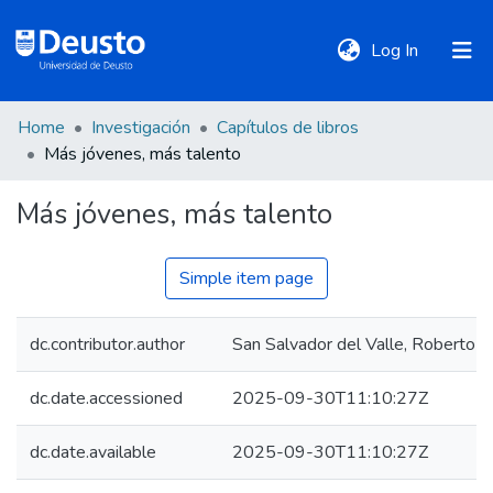
(current)
Log In
Home
Investigación
Capítulos de libros
DeustoTeka
Más jóvenes, más talento
Más jóvenes, más talento
Communities
&
Collections
Simple item page
All of DSpace
dc.contributor.author
San Salvador del Valle, Roberto
dc.date.accessioned
2025-09-30T11:10:27Z
Statistics
dc.date.available
2025-09-30T11:10:27Z
Policies