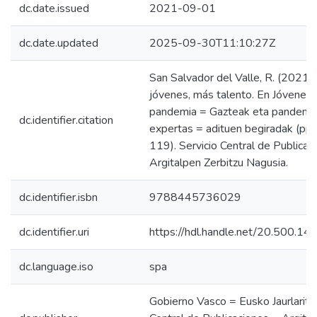
dc.date.issued
2021-09-01
dc.date.updated
2025-09-30T11:10:27Z
San Salvador del Valle, R. (2021)
jóvenes, más talento. En Jóvenes 
pandemia = Gazteak eta pandemia
dc.identifier.citation
expertas = adituen begiradak (pp
119). Servicio Central de Publicac
Argitalpen Zerbitzu Nagusia.
dc.identifier.isbn
9788445736029
dc.identifier.uri
https://hdl.handle.net/20.500.1
dc.language.iso
spa
Gobierno Vasco = Eusko Jaurlaritza