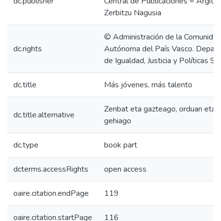
dc.publisher
Central de Publicaciones = Argita
Zerbitzu Nagusia
© Administración de la Comunida
dc.rights
Autónoma del País Vasco. Depar
de Igualdad, Justicia y Políticas So
dc.title
Más jóvenes, más talento
Zenbat eta gazteago, orduan eta t
dc.title.alternative
gehiago
dc.type
book part
dcterms.accessRights
open access
oaire.citation.endPage
119
oaire.citation.startPage
116