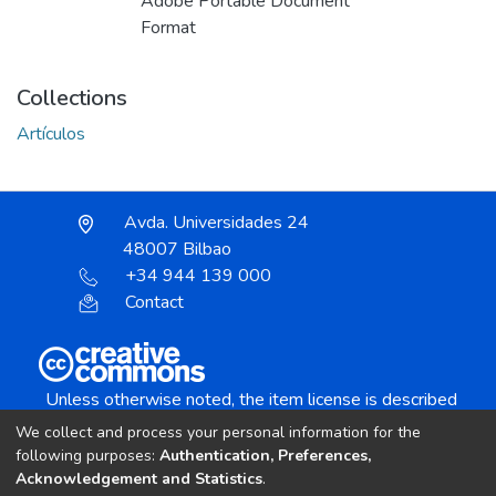
Adobe Portable Document
Format
Collections
Artículos
Avda. Universidades 24
48007 Bilbao
+34 944 139 000
Contact
Unless otherwise noted, the item license is described
as:
We collect and process your personal information for the
Creative Commons Attribution-NonCommercial-
following purposes:
Authentication, Preferences,
NoDerivs 4.0 License
Acknowledgement and Statistics
.