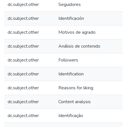
dc.subject.other
Seguidores
dc.subject.other
Identificación
dc.subject.other
Motivos de agrado
dc.subject.other
Análisis de contenido
dc.subject.other
Followers
dc.subject.other
Identification
dc.subject.other
Reasons for liking
dc.subject.other
Content analysis
dc.subject.other
Identificação