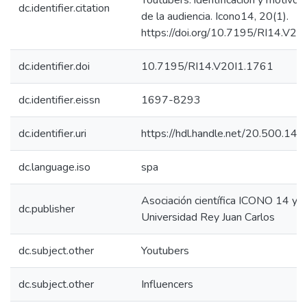
Youtubers: identificación y motivo
dc.identifier.citation
de la audiencia. Icono14, 20(1).
https://doi.org/10.7195/RI14.V20
dc.identifier.doi
10.7195/RI14.V20I1.1761
dc.identifier.eissn
1697-8293
dc.identifier.uri
https://hdl.handle.net/20.500.1
dc.language.iso
spa
Asociación científica ICONO 14 y
dc.publisher
Universidad Rey Juan Carlos
dc.subject.other
Youtubers
dc.subject.other
Influencers