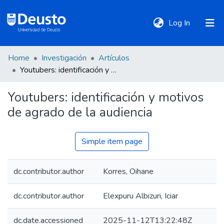
(current)
Log In
Home
Investigación
Artículos
DeustoTeka
Youtubers: identificación y motivos de agrado de la audiencia
Youtubers: identificación y motivos
Communities
de agrado de la audiencia
&
Collections
Simple item page
All of DSpace
dc.contributor.author
Korres, Oihane
Statistics
dc.contributor.author
Elexpuru Albizuri, Iciar
Policies
dc.date.accessioned
2025-11-12T13:22:48Z