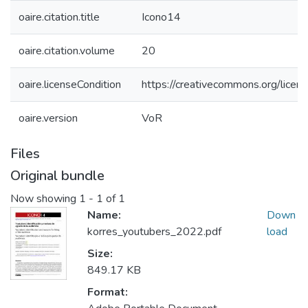
oaire.citation.title
Icono14
oaire.citation.volume
20
oaire.licenseCondition
https://creativecommons.org/licens
oaire.version
VoR
Files
Original bundle
Now showing
1 - 1 of 1
Name:
Down
korres_youtubers_2022.pdf
load
Size:
849.17 KB
Format: