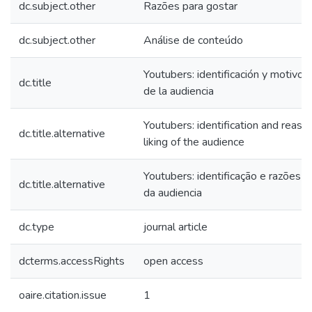
dc.subject.other
Razões para gostar
dc.subject.other
Análise de conteúdo
Youtubers: identificación y motivo
dc.title
de la audiencia
Youtubers: identification and reaso
dc.title.alternative
liking of the audience
Youtubers: identificação e razões p
dc.title.alternative
da audiencia
dc.type
journal article
dcterms.accessRights
open access
oaire.citation.issue
1