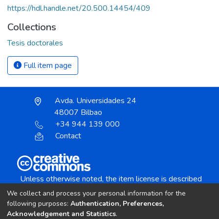
https://hdl.handle.net/20.500.14454/409
Collections
Tesis doctorales
Full item page
Avda. Universidades 24
48007 Bilbao
+34 944 139 000
Contact
Unless otherwise noted, the item license is described
as:
We collect and process your personal information for the
Creative Commons Attribution-NonCommercial-
following purposes:
Authentication, Preferences,
NoDerivs 4.0 License
Acknowledgement and Statistics
.