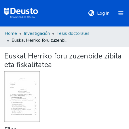
(current)
Log In
Home
Investigación
Tesis doctorales
DeustoTeka
Euskal Herriko foru zuzenbide zibila eta fiskalitatea
Euskal Herriko foru zuzenbide zibila
Communities
eta fiskalitatea
&
Collections
All of DSpace
Statistics
Policies