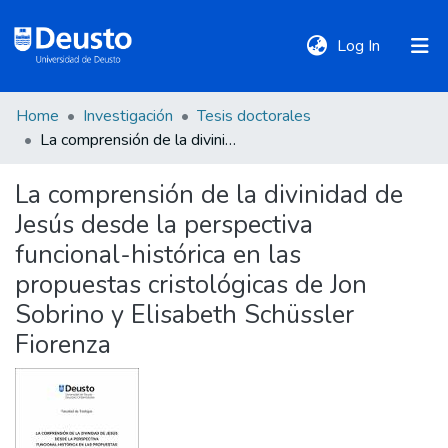
(current)
Log In
Home
Investigación
Tesis doctorales
DeustoTeka
La comprensión de la divinidad de Jesús desde la perspectiva funcional-histórica en las propuestas cristológicas de Jon Sobrino y Elisabeth Schüssler Fiorenza
La comprensión de la divinidad de
Communities
Jesús desde la perspectiva
&
Collections
funcional-histórica en las
propuestas cristológicas de Jon
All of DSpace
Sobrino y Elisabeth Schüssler
Fiorenza
Statistics
Policies