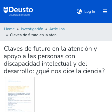
(current)
Log In
Home
Investigación
Artículos
DeustoTeka
Claves de futuro en la atención y apoyo a las personas con discapacidad intelectual y del desarrollo: ¿qué nos dice la ciencia?
Claves de futuro en la atención y
Communities
apoyo a las personas con
&
Collections
discapacidad intelectual y del
desarrollo: ¿qué nos dice la ciencia?
All of DSpace
Statistics
Policies