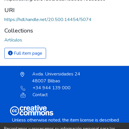
URI
https://hdl.handle.net/20.500.14454/5074
Collections
Artículos
Full item page
Avda. Universidades 24
48007 Bilbao
+34 944 139 000
Contact
Unless otherwise noted, the item license is described
as:
Recopilamos y procesamos su información personal para los