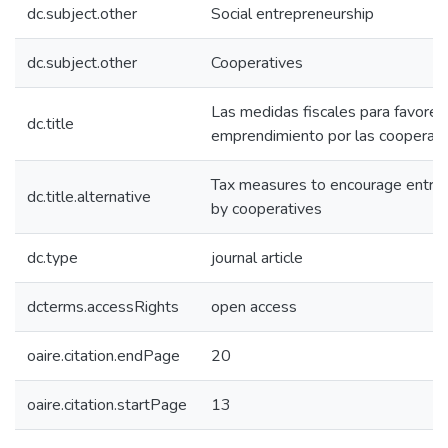
dc.subject.other
Social entrepreneurship
dc.subject.other
Cooperatives
Las medidas fiscales para favorec
dc.title
emprendimiento por las cooperati
Tax measures to encourage entre
dc.title.alternative
by cooperatives
dc.type
journal article
dcterms.accessRights
open access
oaire.citation.endPage
20
oaire.citation.startPage
13