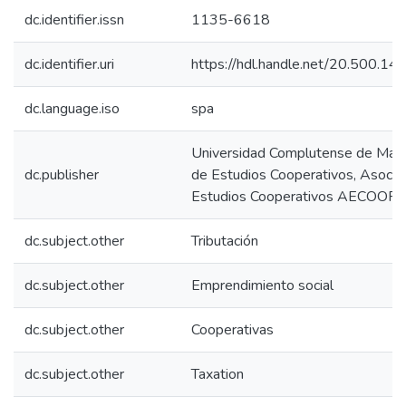
dc.identifier.issn
1135-6618
dc.identifier.uri
https://hdl.handle.net/20.500.1
dc.language.iso
spa
Universidad Complutense de Madr
dc.publisher
de Estudios Cooperativos, Asocia
Estudios Cooperativos AECOOP
dc.subject.other
Tributación
dc.subject.other
Emprendimiento social
dc.subject.other
Cooperativas
dc.subject.other
Taxation