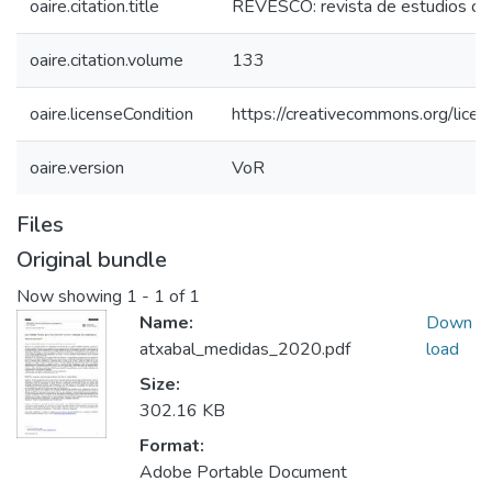
oaire.citation.title
REVESCO: revista de estudios co
oaire.citation.volume
133
oaire.licenseCondition
https://creativecommons.org/licen
oaire.version
VoR
Files
Original bundle
Now showing
1 - 1 of 1
Name:
Down
atxabal_medidas_2020.pdf
load
Size:
302.16 KB
Format:
Adobe Portable Document