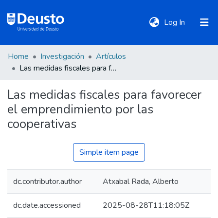
(current)
Log In
Home
Investigación
Artículos
DeustoTeka
Las medidas fiscales para favorecer el emprendimiento por las cooperativas
Las medidas fiscales para favorecer
Communities
el emprendimiento por las
&
Collections
cooperativas
All of DSpace
Simple item page
dc.contributor.author
Atxabal Rada, Alberto
Statistics
dc.date.accessioned
2025-08-28T11:18:05Z
Policies