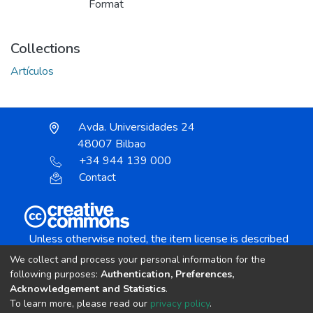
Format
Collections
Artículos
Avda. Universidades 24
48007 Bilbao
+34 944 139 000
Contact
Unless otherwise noted, the item license is described
as:
We collect and process your personal information for the
Creative Commons Attribution-NonCommercial-
following purposes:
Authentication, Preferences,
NoDerivs 4.0 License
Acknowledgement and Statistics
.
To learn more, please read our
privacy policy
.