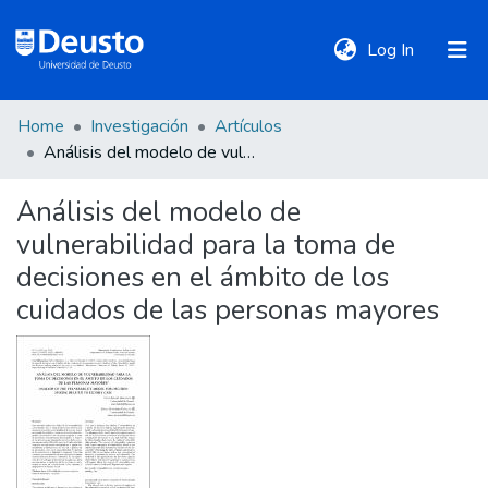
(current)
Log In
Home
Investigación
Artículos
DeustoTeka
Análisis del modelo de vulnerabilidad para la toma de decisiones en el ámbito de los cuidados de las personas mayores
Análisis del modelo de
Communities
vulnerabilidad para la toma de
&
Collections
decisiones en el ámbito de los
cuidados de las personas mayores
All of DSpace
Statistics
Policies