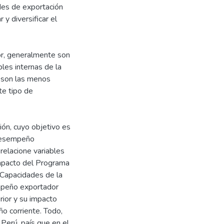
des de exportación
y diversificar el
r, generalmente son
bles internas de la
o son las menos
te tipo de
ión, cuyo objetivo es
 desempeño
relacione variables
impacto del Programa
Capacidades de la
empeño exportador
ior y su impacto
o corriente. Todo,
Perú, país que en el