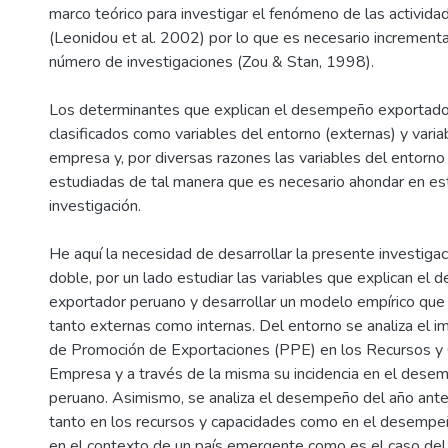
marco teórico para investigar el fenómeno de las activida
(Leonidou et al. 2002) por lo que es necesario incrementar 
número de investigaciones (Zou & Stan, 1998).
Los determinantes que explican el desempeño exportado
clasificados como variables del entorno (externas) y varia
empresa y, por diversas razones las variables del entorn
estudiadas de tal manera que es necesario ahondar en es
investigación.
He aquí la necesidad de desarrollar la presente investigac
doble, por un lado estudiar las variables que explican el
exportador peruano y desarrollar un modelo empírico que 
tanto externas como internas. Del entorno se analiza el 
de Promoción de Exportaciones (PPE) en los Recursos y 
Empresa y a través de la misma su incidencia en el des
peruano. Asimismo, se analiza el desempeño del año anter
tanto en los recursos y capacidades como en el desempeñ
en el contexto de un país emergente como es el caso del 