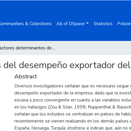
Communities & Collections
All of DSpace
Statistics
Policie
Factores determinantes del desempeño exportador del Perú
s del desempeño exportador del
Abstract
Diversos investigadores señalan que es necesario seguir 
desempeño exportador de la empresa, dado que la invest
escasa y poco convergente en cuanto a las variables estu
en los hallazgos (Zou & Stan, 1998; Ruppenthal & Bausch
señalan que los estudios se centralizan en países de habla
recientemente se vienen realizando en los demás países
España, Noruega, Turquía, etcétera; e indican que, aún no 