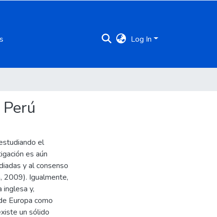
s
Log In
 Perú
estudiando el
igación es aún
diadas y al consenso
, 2009). Igualmente,
 inglesa y,
 de Europa como
existe un sólido