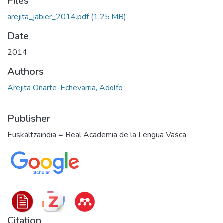
Files
arejita_jabier_2014.pdf
(1.25 MB)
Date
2014
Authors
Arejita Oñarte-Echevarria, Adolfo
Publisher
Euskaltzaindia = Real Academia de la Lengua Vasca
Citation