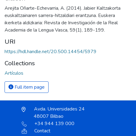
Arejita Oñarte-Echevarria, A. (2014). Jabier Kaltzakorta
euskaltzainaren sarrera-hitzaldiari erantzuna. Euskera
ikerketa aldizkaria: Revista de Investigación de la Real
Academia de la Lengua Vasca, 59(1), 189-199.
URI
https://hdl.handle.net/20.500.14454/5979
Collections
Artículos
Full item page
Avda. Universidades 24
48007 Bilbao
+34 944 139 000
Contact