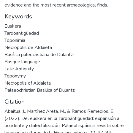
evidence and the most recent archaeological finds.
Keywords
Euskera
Tardoantigüedad
Toponimia
Necrópolis de Aldaieta
Basílica paleocristiana de Dulantzi
Basque language
Late Antiquity
Toponymy
Necropolis of Aldaieta
Palaeochristian Basilica of Dulantzi
Citation
Abaitua, J., Martínez Areta, M., & Ramos Remedios, E.
(2022). Del euskera en la Tardoantigüedad: expansión a
occidente y dialectalización. Palaeohispánica: revista sobre
lenguas y culturas de la Hispania antigua, 22, 47-84.