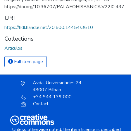
https://doi.org/10.36707/PALAEOHISPANICA.V22I0.437
URI
https://hdl.handle.net/20.500.14454/3610
Collections
Artículos
Full item page
Avda. Universidades 24
48007 Bilbao
+34 944 139 000
Contact
Unless otherwise noted, the item license is described