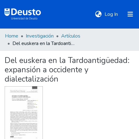
(current)
Log In
Home
Investigación
Artículos
DeustoTeka
Del euskera en la Tardoantigüedad: expansión a occidente y dialectalización
Del euskera en la Tardoantigüedad:
Communities
expansión a occidente y
&
Collections
dialectalización
All of DSpace
Statistics
Policies