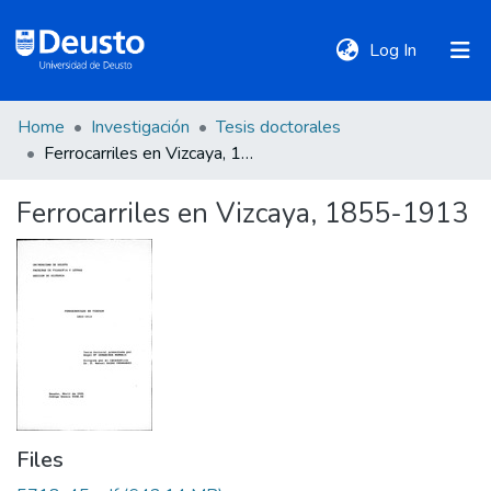
(current)
Log In
Home
Investigación
Tesis doctorales
DeustoTeka
Ferrocarriles en Vizcaya, 1855-1913
Ferrocarriles en Vizcaya, 1855-1913
Communities
&
Collections
All of DSpace
Statistics
Files
Policies