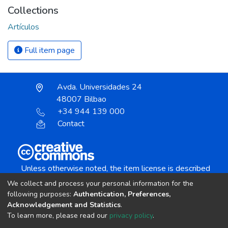
Collections
Artículos
Full item page
Avda. Universidades 24
48007 Bilbao
+34 944 139 000
Contact
Unless otherwise noted, the item license is described
as:
We collect and process your personal information for the
Creative Commons Attribution-NonCommercial-
following purposes:
Authentication, Preferences,
NoDerivs 4.0 License
Acknowledgement and Statistics
.
To learn more, please read our
privacy policy
.
DSpace software
copyright © 2002-2026
LYRASIS