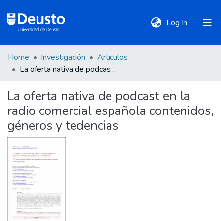
(current)
Log In
Home
Investigación
Artículos
DeustoTeka
La oferta nativa de podcast en la radio comercial española contenidos, géneros y tedencias
La oferta nativa de podcast en la
Communities
radio comercial española contenidos,
&
Collections
géneros y tedencias
All of DSpace
Statistics
Policies