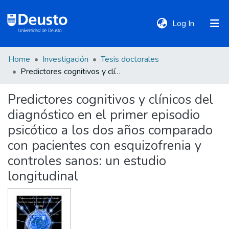
(current)
Log In
Home
Investigación
Tesis doctorales
DeustoTeka
Predictores cognitivos y clínicos del diagnóstico en el primer episodio psicótico a los dos años comparado con pacientes con esquizofrenia y controles sanos: un estudio longitudinal
Predictores cognitivos y clínicos del
Communities
diagnóstico en el primer episodio
&
Collections
psicótico a los dos años comparado
con pacientes con esquizofrenia y
All of DSpace
controles sanos: un estudio
longitudinal
Statistics
Policies