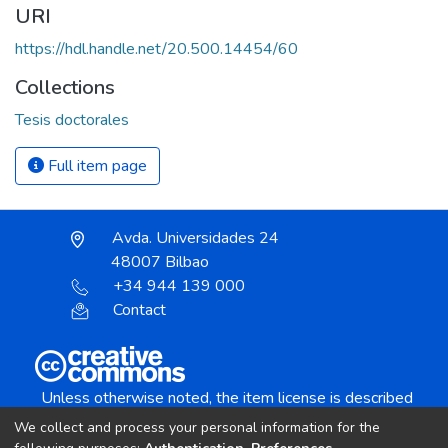
URI
https://hdl.handle.net/20.500.14454/60
Collections
Tesis doctorales
Full item page
Avda. Universidades 24
48007 Bilbao
+34 944 139 000
Contact
Unless otherwise noted, the item license is described
as:
We collect and process your personal information for the
Creative Commons Attribution-NonCommercial-