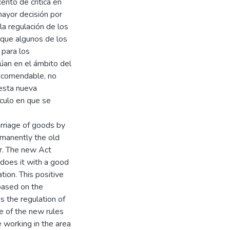
xento de crítica en
ayor decisión por
la regulación de los
nque algunos de los
 para los
úan en el ámbito del
recomendable, no
 esta nueva
ículo en que se
rriage of goods by
rmanently the old
er. The new Act
 does it with a good
tion. This positive
based on the
as the regulation of
e of the new rules
e working in the area