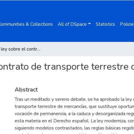
Communities & Collections
All of DSpace
Statistics
Policie
La nueva ley sobre el contrato de transporte terrestre de mercancías: una primera aproximación
ontrato de transporte terrestre
Abstract
Tras un meditado y sereno debate, se ha aprobado la ley 
transporte terrestre de mercancías, que sustituye oportu
vocación de permanencia, a la caduca y desorganizada reg
esta materia en el Derecho español. La ley moderniza, co
siguiendo modelos contrastados, las reglas básicas regid