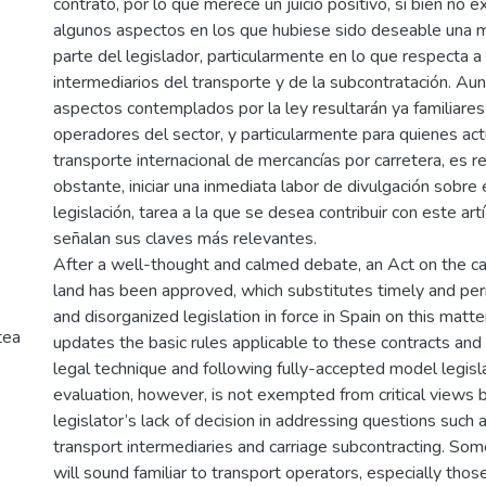
contrato, por lo que merece un juicio positivo, si bien no e
algunos aspectos en los que hubiese sido deseable una m
parte del legislador, particularmente en lo que respecta a 
intermediarios del transporte y de la subcontratación. Au
aspectos contemplados por la ley resultarán ya familiares
operadores del sector, y particularmente para quienes act
transporte internacional de mercancías por carretera, es 
obstante, iniciar una inmediata labor de divulgación sobre
legislación, tarea a la que se desea contribuir con este art
señalan sus claves más relevantes.
After a well-thought and calmed debate, an Act on the ca
land has been approved, which substitutes timely and pe
and disorganized legislation in force in Spain on this matt
tea
updates the basic rules applicable to these contracts and
legal technique and following fully-accepted model legisla
evaluation, however, is not exempted from critical views 
legislator’s lack of decision in addressing questions such 
transport intermediaries and carriage subcontracting. Som
will sound familiar to transport operators, especially thos