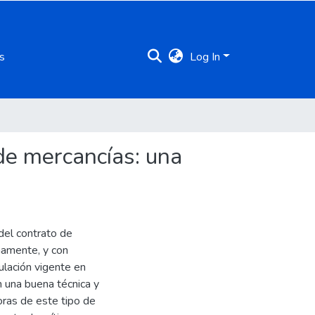
s
Log In
 de mercancías: una
del contrato de
namente, y con
ulación vigente en
n una buena técnica y
oras de este tipo de