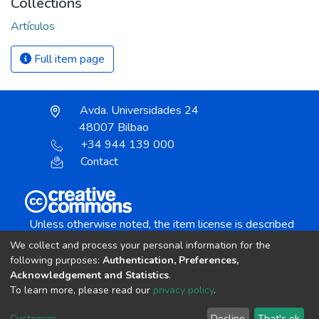
Collections
Artículos
Full item page
Avda. Universidades 24
48007 Bilbao
+34 944 139 000
Contact
Unless otherwise noted, the item license is described
as:
We collect and process your personal information for the
Creative Commons Attribution-NonCommercial-
following purposes:
Authentication, Preferences,
NoDerivs 4.0 License
Acknowledgement and Statistics
.
To learn more, please read our
privacy policy
.
DSpace software
copyright © 2002-2026
LYRASIS
Customize
Decline
That's ok