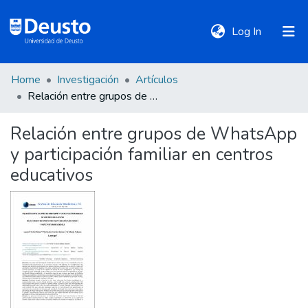
(current)
Log In
Home
Investigación
Artículos
DeustoTeka
Relación entre grupos de WhatsApp y participación familiar en centros educativos
Relación entre grupos de WhatsApp
Communities
y participación familiar en centros
&
Collections
educativos
All of DSpace
Statistics
Policies