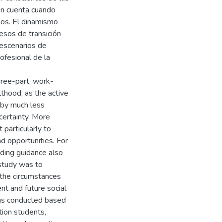
en cuenta cuando
mos. El dinamismo
esos de transición
 escenarios de
rofesional de la
three-part, work-
lthood, as the active
 by much less
ertainty. More
 particularly to
nd opportunities. For
iding guidance also
 study was to
 the circumstances
nt and future social
was conducted based
tion students,