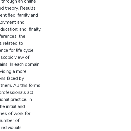
 through an online
d theory. Results.
entified: family and
ployment and
ducation; and, finally,
fferences, the
s related to
ce for life cycle
oscopic view of
ains. In each domain,
oviding a more
ions faced by
them. All this forms
 professionals act
onal practice. In
e initial and
ines of work for
 number of
 individuals