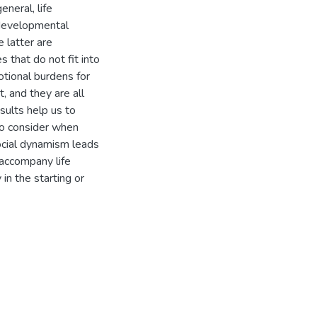
eneral, life
 developmental
 latter are
 that do not fit into
tional burdens for
 and they are all
sults help us to
to consider when
ocial dynamism leads
o accompany life
in the starting or