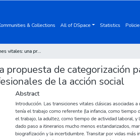
Communities & Collections
All of DSpace
Statistics
Policie
Transiciones vitales: una propuesta de categorización para la formación y la intervención de los profesionales de la acción social
na propuesta de categorización p
esionales de la acción social
Abstract
Introducción. Las transiciones vitales clásicas asociadas a u
tenía el trabajo como referente (la infancia, como tiempo 
el trabajo, la adultez, como tiempo de actividad laboral, y l
dado paso a itinerarios mucho menos estandarizados, mar
biografización y la incertidumbre. Transitar por vidas más 