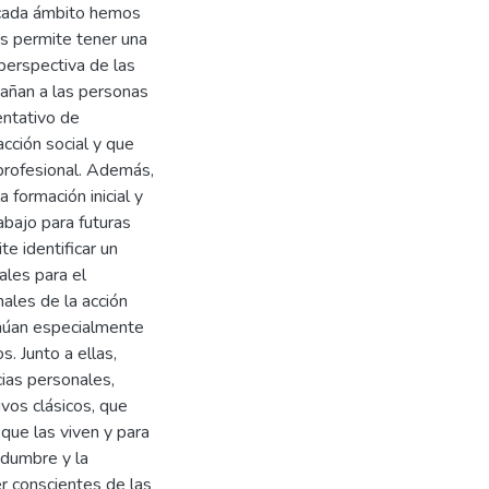
 cada ámbito hemos
os permite tener una
 perspectiva de las
pañan a las personas
entativo de
acción social y que
 profesional. Además,
 formación inicial y
abajo para futuras
e identificar un
ales para el
nales de la acción
tinúan especialmente
. Junto a ellas,
ias personales,
ivos clásicos, que
que las viven y para
idumbre y la
er conscientes de las