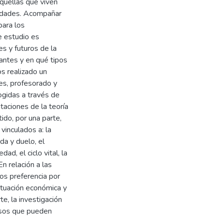
quellas que viven
nidades. Acompañar
para los
e estudio es
es y futuros de la
vantes y en qué tipos
s realizado un
es, profesorado y
cogidas a través de
taciones de la teoría
do, por una parte,
vinculados a: la
da y duelo, el
d, el ciclo vital, la
En relación a las
os preferencia por
ituación económica y
te, la investigación
esos que pueden