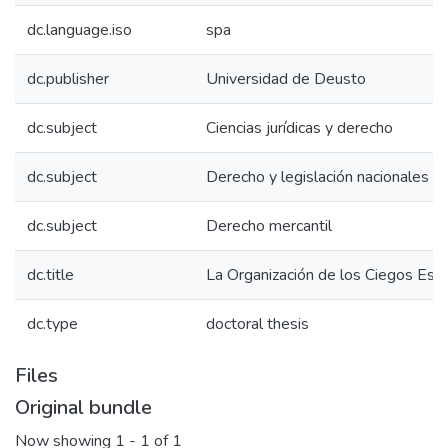
dc.language.iso
spa
dc.publisher
Universidad de Deusto
dc.subject
Ciencias jurídicas y derecho
dc.subject
Derecho y legislación nacionales
dc.subject
Derecho mercantil
dc.title
La Organización de los Ciegos Esp
dc.type
doctoral thesis
Files
Original bundle
Now showing
1 - 1 of 1