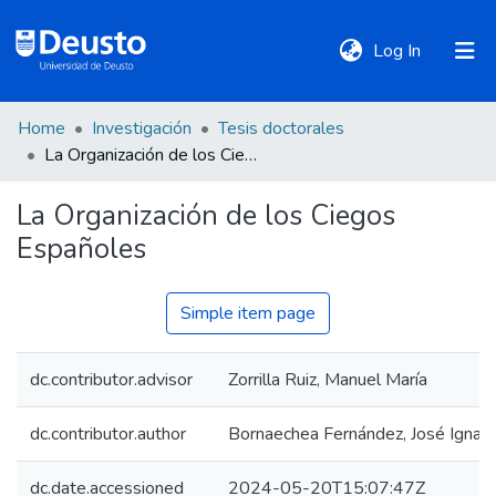
(current)
Log In
Home
Investigación
Tesis doctorales
DeustoTeka
La Organización de los Ciegos Españoles
La Organización de los Ciegos
Communities
Españoles
&
Collections
Simple item page
All of DSpace
dc.contributor.advisor
Zorrilla Ruiz, Manuel María
Statistics
dc.contributor.author
Bornaechea Fernández, José Ignaci
Policies
dc.date.accessioned
2024-05-20T15:07:47Z