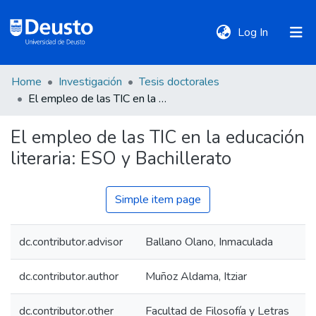
(current)
Log In
Home
Investigación
Tesis doctorales
DeustoTeka
El empleo de las TIC en la educación literaria: ESO y Bachillerato
El empleo de las TIC en la educación
Communities
literaria: ESO y Bachillerato
&
Collections
Simple item page
All of DSpace
dc.contributor.advisor
Ballano Olano, Inmaculada
Statistics
dc.contributor.author
Muñoz Aldama, Itziar
Policies
dc.contributor.other
Facultad de Filosofía y Letras