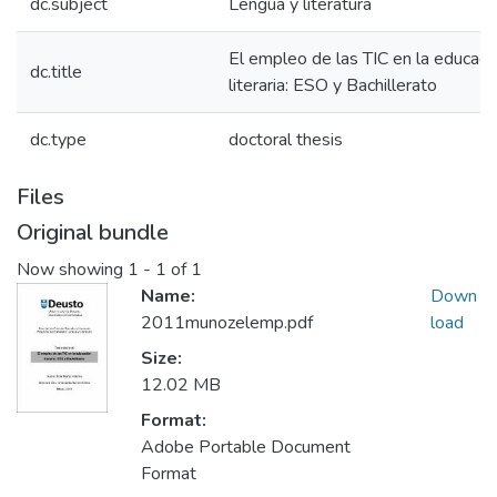
dc.subject
Lengua y literatura
El empleo de las TIC en la educaci
dc.title
literaria: ESO y Bachillerato
dc.type
doctoral thesis
Files
Original bundle
Now showing
1 - 1 of 1
Name:
Down
2011munozelemp.pdf
load
Size:
12.02 MB
Format:
Adobe Portable Document
Format