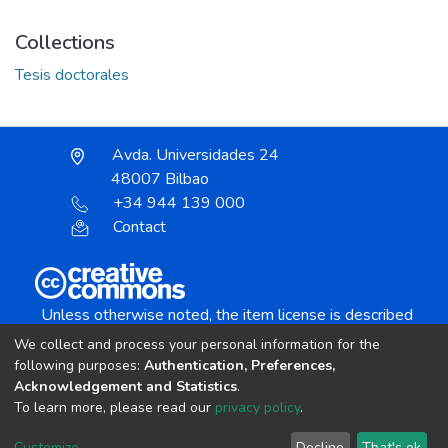
Collections
Tesis doctorales
Avda. Universidades 24
48007 Bilbao
+34 944 139 000
Contact
Unless otherwise noted, the item license is described
as:
We collect and process your personal information for the
Creative Commons Attribution-NonCommercial-
following purposes:
Authentication, Preferences,
NoDerivs 4.0 License
Acknowledgement and Statistics
.
To learn more, please read our
privacy policy
.
DSpace software
copyright © 2002-2026
LYRASIS
Customize
Decline
That's ok