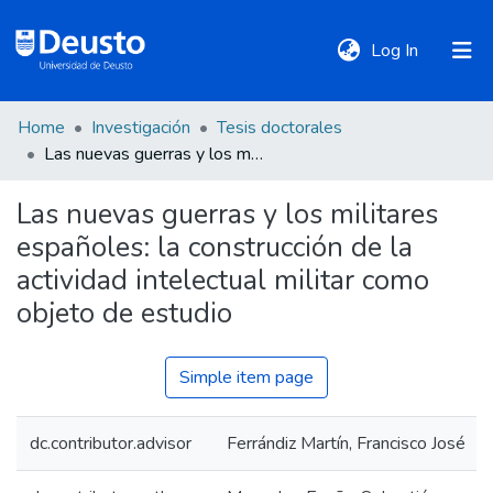
(current)
Log In
Home
Investigación
Tesis doctorales
DeustoTeka
Las nuevas guerras y los militares españoles: la construcción de la actividad intelectual militar como objeto de estudio
Las nuevas guerras y los militares
Communities
españoles: la construcción de la
&
Collections
actividad intelectual militar como
objeto de estudio
All of DSpace
Simple item page
Statistics
dc.contributor.advisor
Ferrándiz Martín, Francisco José
Policies