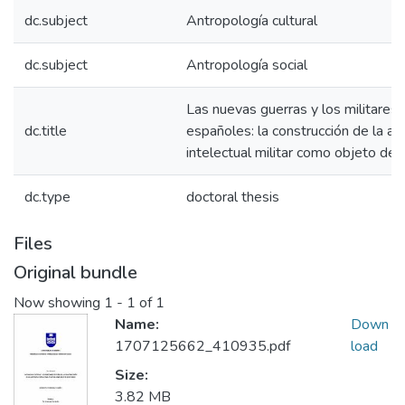
dc.subject
Antropología cultural
dc.subject
Antropología social
Las nuevas guerras y los militares
dc.title
españoles: la construcción de la ac
intelectual militar como objeto de 
dc.type
doctoral thesis
Files
Original bundle
Now showing
1 - 1 of 1
Name:
Down
1707125662_410935.pdf
load
Size:
3.82 MB