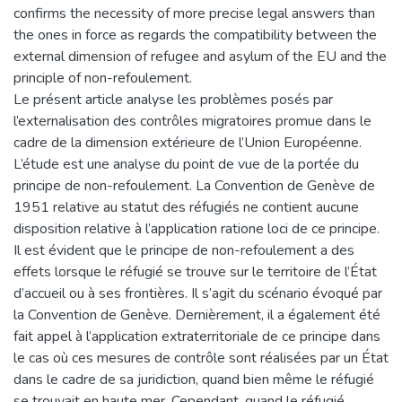
confirms the necessity of more precise legal answers than
the ones in force as regards the compatibility between the
external dimension of refugee and asylum of the EU and the
principle of non-refoulement.
Le présent article analyse les problèmes posés par
l’externalisation des contrôles migratoires promue dans le
cadre de la dimension extérieure de l’Union Européenne.
L’étude est une analyse du point de vue de la portée du
principe de non-refoulement. La Convention de Genève de
1951 relative au statut des réfugiés ne contient aucune
disposition relative à l’application ratione loci de ce principe.
Il est évident que le principe de non-refoulement a des
effets lorsque le réfugié se trouve sur le territoire de l’État
d’accueil ou à ses frontières. Il s’agit du scénario évoqué par
la Convention de Genève. Dernièrement, il a également été
fait appel à l’application extraterritoriale de ce principe dans
le cas où ces mesures de contrôle sont réalisées par un État
dans le cadre de sa juridiction, quand bien même le réfugié
se trouvait en haute mer. Cependant, quand le réfugié