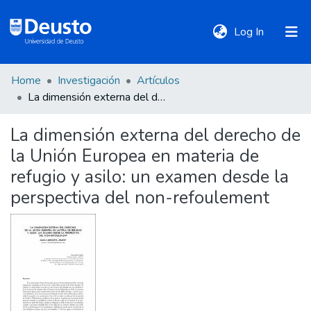
(current)
Log In
Home
Investigación
Artículos
DeustoTeka
La dimensión externa del derecho de la Unión Europea en materia de refugio y asilo: un examen desde la perspectiva del non-refoulement
La dimensión externa del derecho de
Communities
la Unión Europea en materia de
&
Collections
refugio y asilo: un examen desde la
perspectiva del non-refoulement
All of DSpace
Statistics
Policies