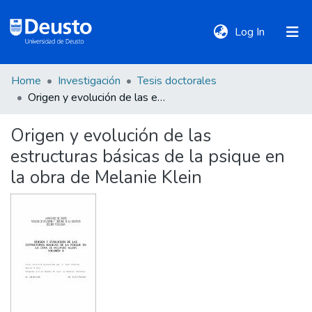
(current)
Log In
Home
Investigación
Tesis doctorales
DeustoTeka
Origen y evolución de las estructuras básicas de la psique en la obra de Melanie Klein
Origen y evolución de las
Communities
estructuras básicas de la psique en
&
Collections
la obra de Melanie Klein
All of DSpace
Statistics
Policies