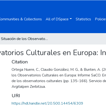
Communities & Collections
All of DSpace
Statistics
Policie
Situación de los Observatorios Culturales en Europa: Informe SaCO
vatorios Culturales en Europa: 
Citation
Ortega Nuere, C., Claudio González, M. G., & Bunten, A. (2
los Observatorios Culturales en Europa: Informe SaCO. E
de los observatorios culturales (pp. 135-166). Servicio d
Argitalpen Zerbitzua.
URI
https://hdl.handle.net/20.500.14454/6309