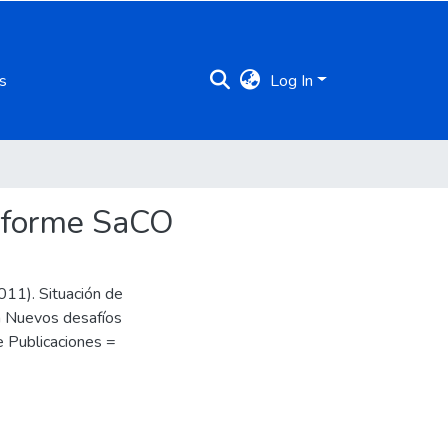
s
Log In
Informe SaCO
011). Situación de
n Nuevos desafíos
e Publicaciones =