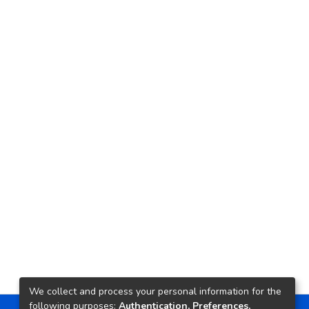
We collect and process your personal information for the
following purposes:
Authentication, Preferences,