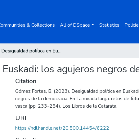
Communities & Collections
All of DSpace
Statistics
Policie
Desigualdad política en Euskadi: los agujeros negros de la democracia
 Euskadi: los agujeros negros d
Citation
Gómez Fortes, B. (2023). Desigualdad política en Euskadi
negros de la democracia. En La mirada larga: retos de futu
vasca (pp. 233-254). Los Libros de la Catarata.
URI
https://hdl.handle.net/20.500.14454/6222