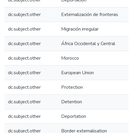
dc.subject.other
Deportación
dc.subject.other
Externalización de fronteras
dc.subject.other
Migración irregular
dc.subject.other
África Occidental y Central
dc.subject.other
Morocco
dc.subject.other
European Union
dc.subject.other
Protection
dc.subject.other
Detention
dc.subject.other
Deportation
dc.subject.other
Border externalisation