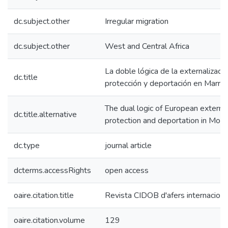
dc.subject.other
Irregular migration
dc.subject.other
West and Central Africa
La doble lógica de la externalizaci
dc.title
protección y deportación en Marru
The dual logic of European external
dc.title.alternative
protection and deportation in Mor
dc.type
journal article
dcterms.accessRights
open access
oaire.citation.title
Revista CIDOB d'afers internaciona
oaire.citation.volume
129