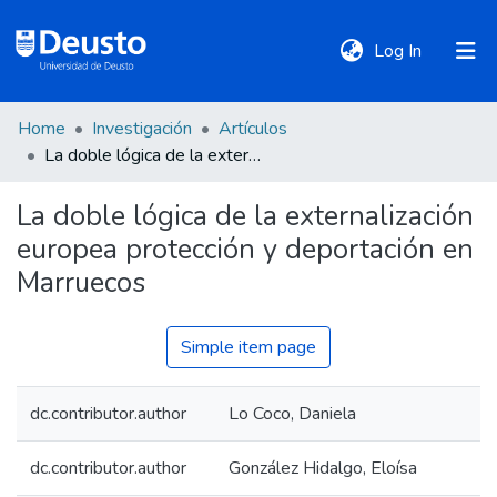
(current)
Log In
Home
Investigación
Artículos
DeustoTeka
La doble lógica de la externalización europea protección y deportación en Marruecos
La doble lógica de la externalización
Communities
europea protección y deportación en
&
Collections
Marruecos
All of DSpace
Simple item page
dc.contributor.author
Lo Coco, Daniela
Statistics
dc.contributor.author
González Hidalgo, Eloísa
Policies