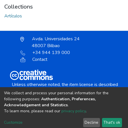
Collections
Artículos
Avda. Universidades 24
48007 Bilbao
+34 944 139 000
Contact
Unless otherwise noted, the item license is described
as:
We collect and process your personal information for the
Creative Commons Attribution-NonCommercial-
following purposes:
Authentication, Preferences,
NoDerivs 4.0 License
Acknowledgement and Statistics
.
To learn more, please read our
privacy policy
.
DSpace software
copyright © 2002-2026
LYRASIS
Customize
Decline
That's ok
Cookie settings
Send Feedback