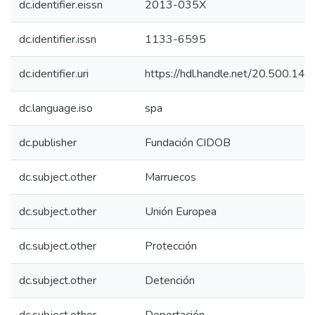
dc.identifier.eissn
2013-035X
dc.identifier.issn
1133-6595
dc.identifier.uri
https://hdl.handle.net/20.500.1
dc.language.iso
spa
dc.publisher
Fundación CIDOB
dc.subject.other
Marruecos
dc.subject.other
Unión Europea
dc.subject.other
Protección
dc.subject.other
Detención