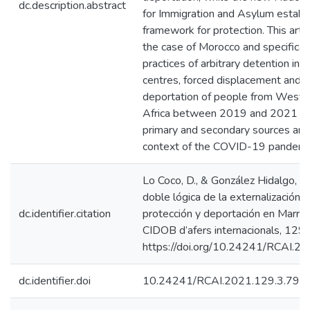
dc.description.abstract
for Immigration and Asylum establ
framework for protection. This arti
the case of Morocco and specifical
practices of arbitrary detention in i
centres, forced displacement and t
deportation of people from West a
Africa between 2019 and 2021 b
primary and secondary sources and 
context of the COVID-19 pandemi
Lo Coco, D., & González Hidalgo, E.
doble lógica de la externalización 
dc.identifier.citation
protección y deportación en Marru
CIDOB d’afers internacionals, 129.
https://doi.org/10.24241/RCAI.2
dc.identifier.doi
10.24241/RCAI.2021.129.3.79