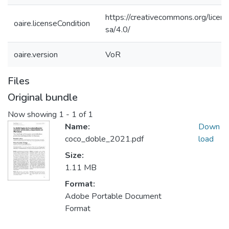
https://creativecommons.org/licen
oaire.licenseCondition
sa/4.0/
oaire.version
VoR
Files
Original bundle
Now showing
1 - 1 of 1
Name:
Down
coco_doble_2021.pdf
load
Size:
1.11 MB
Format:
Adobe Portable Document
Format