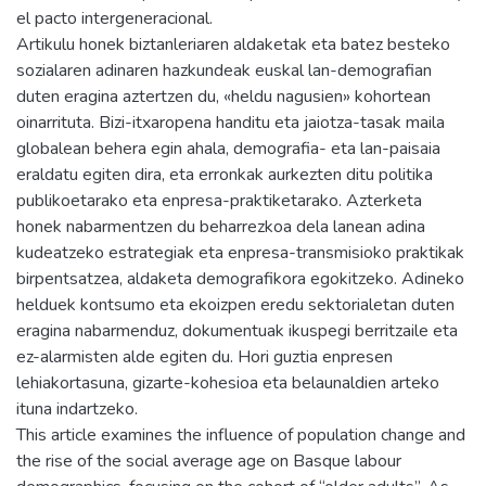
el pacto intergeneracional.
Artikulu honek biztanleriaren aldaketak eta batez besteko
sozialaren adinaren hazkundeak euskal lan-demografian
duten eragina aztertzen du, «heldu nagusien» kohortean
oinarrituta. Bizi-itxaropena handitu eta jaiotza-tasak maila
globalean behera egin ahala, demografia- eta lan-paisaia
eraldatu egiten dira, eta erronkak aurkezten ditu politika
publikoetarako eta enpresa-praktiketarako. Azterketa
honek nabarmentzen du beharrezkoa dela lanean adina
kudeatzeko estrategiak eta enpresa-transmisioko praktikak
birpentsatzea, aldaketa demografikora egokitzeko. Adineko
helduek kontsumo eta ekoizpen eredu sektorialetan duten
eragina nabarmenduz, dokumentuak ikuspegi berritzaile eta
ez-alarmisten alde egiten du. Hori guztia enpresen
lehiakortasuna, gizarte-kohesioa eta belaunaldien arteko
ituna indartzeko.
This article examines the influence of population change and
the rise of the social average age on Basque labour