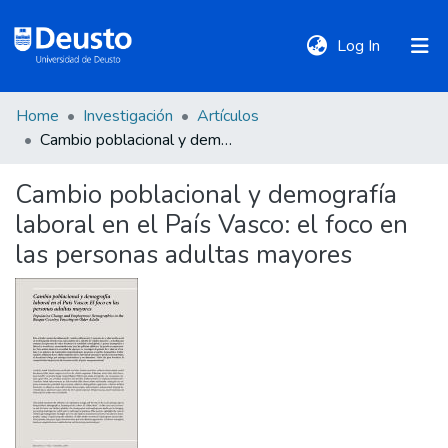
(current)
Log In
Home
Investigación
Artículos
DeustoTeka
Cambio poblacional y demografía laboral en el País Vasco: el foco en las personas adultas mayores
Cambio poblacional y demografía
Communities
laboral en el País Vasco: el foco en
&
Collections
las personas adultas mayores
All of DSpace
Statistics
Policies