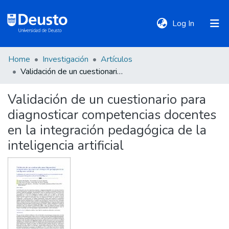
(current)
Log In
Home
Investigación
Artículos
DeustoTeka
Validación de un cuestionario para diagnosticar competencias docentes en la integración pedagógica de la inteligencia artificial
Validación de un cuestionario para
Communities
diagnosticar competencias docentes
&
Collections
en la integración pedagógica de la
inteligencia artificial
All of DSpace
Statistics
Policies