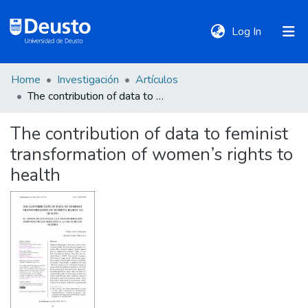
(current)
Log In
Home
Investigación
Artículos
DeustoTeka
The contribution of data to feminist transformation of women’s rights to health
The contribution of data to feminist
Communities
transformation of women’s rights to
&
Collections
health
All of DSpace
Statistics
Policies