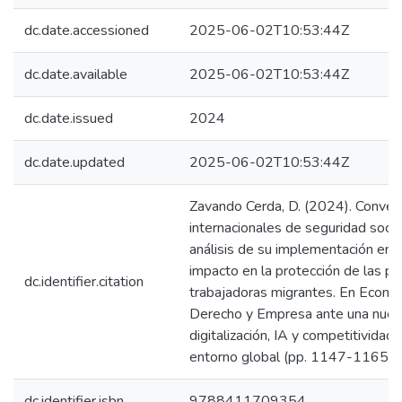
dc.date.accessioned
2025-06-02T10:53:44Z
dc.date.available
2025-06-02T10:53:44Z
dc.date.issued
2024
dc.date.updated
2025-06-02T10:53:44Z
Zavando Cerda, D. (2024). Conven
internacionales de seguridad social
análisis de su implementación en C
impacto en la protección de las p
dc.identifier.citation
trabajadoras migrantes. En Econo
Derecho y Empresa ante una nueva
digitalización, IA y competitividad 
entorno global (pp. 1147-1165). 
dc.identifier.isbn
9788411709354