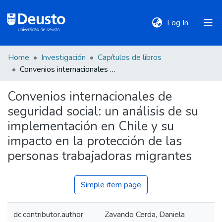
(current)
Log In
Home
Investigación
Capítulos de libros
DeustoTeka
Convenios internacionales de seguridad social: un análisis de su implementación en Chile y su impacto en la protección de las personas trabajadoras migrantes
Convenios internacionales de
Communities
seguridad social: un análisis de su
&
Collections
implementación en Chile y su
impacto en la protección de las
All of DSpace
personas trabajadoras migrantes
Simple item page
Statistics
dc.contributor.author
Zavando Cerda, Daniela
Policies