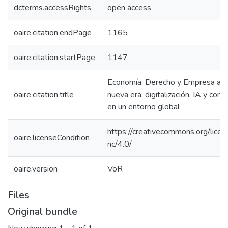
dcterms.accessRights
open access
oaire.citation.endPage
1165
oaire.citation.startPage
1147
Economía, Derecho y Empresa ant
oaire.citation.title
nueva era: digitalización, IA y comp
en un entorno global
https://creativecommons.org/licen
oaire.licenseCondition
nc/4.0/
oaire.version
VoR
Files
Original bundle