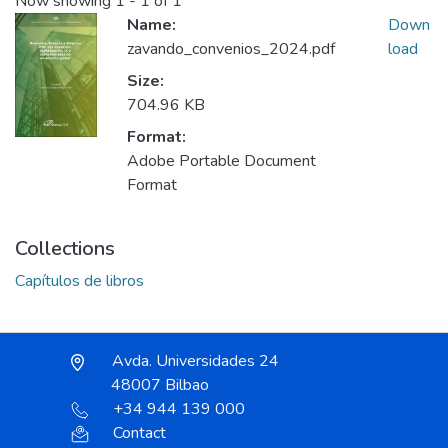
Now showing
1 - 1 of 1
Name:
Down
zavando_convenios_2024.pdf
load
Size:
704.96 KB
Format:
Adobe Portable Document
Format
Collections
Capítulos de libros
Avda. Universidades 24
48007 Bilbao
+34 944 139 000
Contact