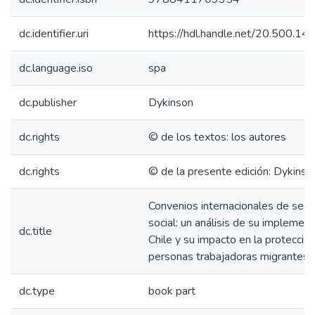
dc.identifier.uri
https://hdl.handle.net/20.500.1
dc.language.iso
spa
dc.publisher
Dykinson
dc.rights
© de los textos: los autores
dc.rights
© de la presente edición: Dykinson
Convenios internacionales de segu
social: un análisis de su implemen
dc.title
Chile y su impacto en la protección
personas trabajadoras migrantes
dc.type
book part