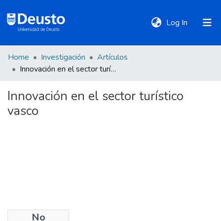
(current)
Log In
Home
Investigación
Artículos
DeustoTeka
Innovación en el sector turístico vasco
Innovación en el sector turístico
Communities
vasco
&
Collections
All of DSpace
Statistics
No
Policies