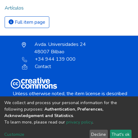
Artículos
Full item page
Avda. Universidades 24
48007 Bilbao
+34 944 139 000
Contact
Unless otherwise noted, the item license is described
as:
We collect and process your personal information for the
Creative Commons Attribution-NonCommercial-
following purposes:
Authentication, Preferences,
NoDerivs 4.0 License
Acknowledgement and Statistics
.
To learn more, please read our
privacy policy
.
DSpace software
copyright © 2002-2026
LYRASIS
Customize
Decline
That's ok
Cookie settings
Send Feedback