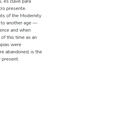
, es clave para
tro presente.
ents of the Modernity
y to another age —
ience and when
 of this time as an
opias were
e abandoned, is the
r present.