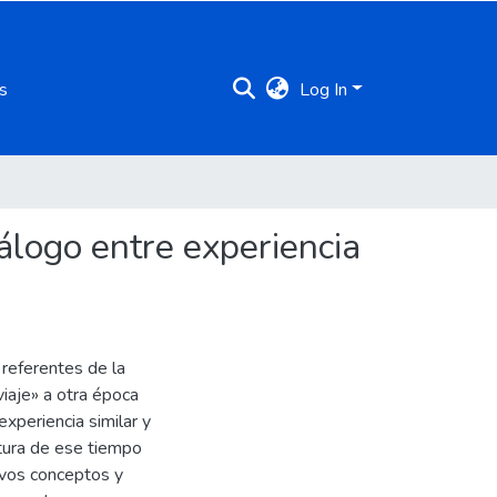
s
Log In
iálogo entre experiencia
 referentes de la
viaje» a otra época
xperiencia similar y
ctura de ese tiempo
evos conceptos y