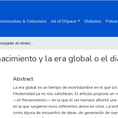
Communities & Collections
All of DSpace
Statistics
Policie
En la encrucijada: el renacimiento y la era global o el diálogo entre experiencia y expectativas
nacimiento y la era global o el d
Abstract
La era global es un tiempo de incertidumbre en el que los
Modernidad ya no nos satisfacen. El artículo propone un «
—el Renacimiento— en la que el ser humano afrontó una e
en la que surgieron esos referentes ahora en crisis. La le
como época de encuentro de ideas, de generación de nu