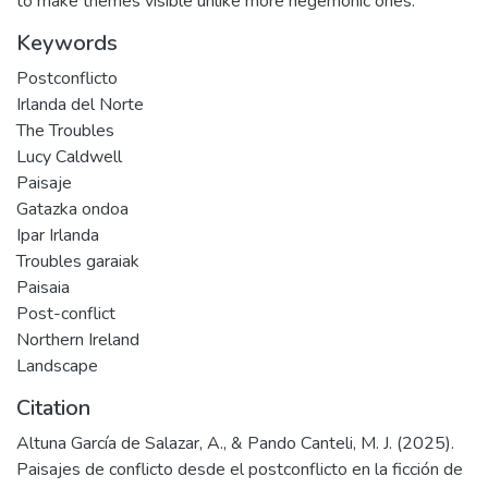
to make themes visible unlike more hegemonic ones.
Keywords
Postconflicto
Irlanda del Norte
The Troubles
Lucy Caldwell
Paisaje
Gatazka ondoa
Ipar Irlanda
Troubles garaiak
Paisaia
Post-conflict
Northern Ireland
Landscape
Citation
Altuna García de Salazar, A., & Pando Canteli, M. J. (2025).
Paisajes de conflicto desde el postconflicto en la ficción de