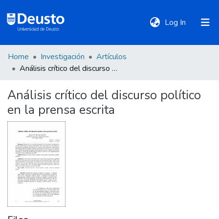
(current)
Log In
Home
Investigación
Artículos
DeustoTeka
Análisis crítico del discurso político en la prensa escrita
Análisis crítico del discurso político
Communities
en la prensa escrita
&
Collections
All of DSpace
Statistics
Policies