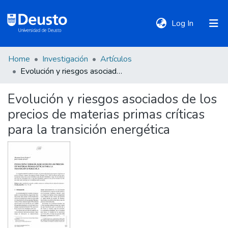
(current)
Log In
Home
Investigación
Artículos
DeustoTeka
Evolución y riesgos asociados de los precios de materias primas críticas para la transición energética
Evolución y riesgos asociados de los
Communities
precios de materias primas críticas
&
Collections
para la transición energética
All of DSpace
Statistics
Policies