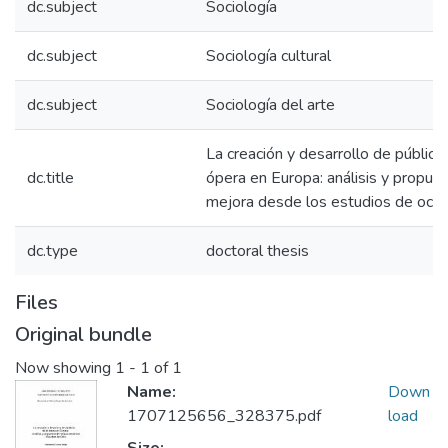
dc.subject
Sociología
dc.subject
Sociología cultural
dc.subject
Sociología del arte
La creación y desarrollo de público
dc.title
ópera en Europa: análisis y propue
mejora desde los estudios de ocio
dc.type
doctoral thesis
Files
Original bundle
Now showing
1 - 1 of 1
Name:
Down
1707125656_328375.pdf
load