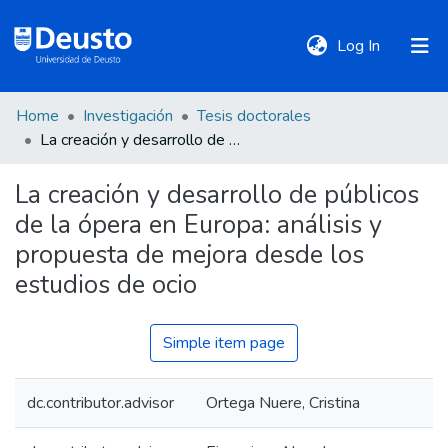
(current)
Log In
Home
Investigación
Tesis doctorales
DeustoTeka
La creación y desarrollo de públicos de la ópera en Europa: análisis y propuesta de mejora desde los estudios de ocio
La creación y desarrollo de públicos
Communities
de la ópera en Europa: análisis y
&
Collections
propuesta de mejora desde los
estudios de ocio
All of DSpace
Simple item page
Statistics
dc.contributor.advisor
Ortega Nuere, Cristina
Policies