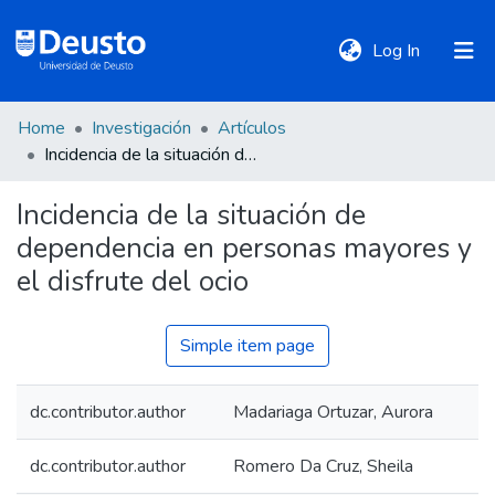
(current)
Log In
Home
Investigación
Artículos
DeustoTeka
Incidencia de la situación de dependencia en personas mayores y el disfrute del ocio
Incidencia de la situación de
Communities
dependencia en personas mayores y
&
Collections
el disfrute del ocio
All of DSpace
Simple item page
dc.contributor.author
Madariaga Ortuzar, Aurora
Statistics
dc.contributor.author
Romero Da Cruz, Sheila
Policies