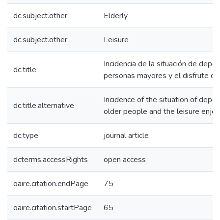
dc.subject.other
Elderly
dc.subject.other
Leisure
Incidencia de la situación de depe
dc.title
personas mayores y el disfrute de
Incidence of the situation of depe
dc.title.alternative
older people and the leisure enj
dc.type
journal article
dcterms.accessRights
open access
oaire.citation.endPage
75
oaire.citation.startPage
65