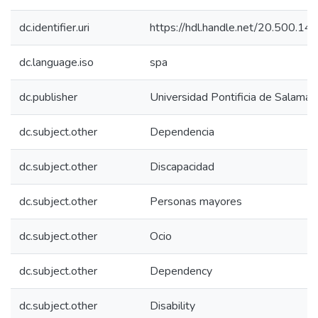
dc.identifier.uri
https://hdl.handle.net/20.500.1
dc.language.iso
spa
dc.publisher
Universidad Pontificia de Salaman
dc.subject.other
Dependencia
dc.subject.other
Discapacidad
dc.subject.other
Personas mayores
dc.subject.other
Ocio
dc.subject.other
Dependency
dc.subject.other
Disability