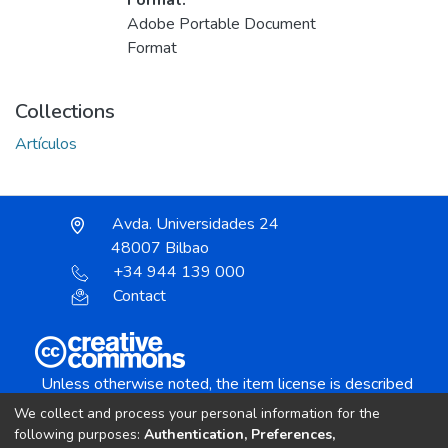
Format:
Adobe Portable Document
Format
Collections
Artículos
Avda. Universidades 24
48007 Bilbao
+34 944 139 000
Contact
Unless otherwise noted, the item license is described
as:
We collect and process your personal information for the
Creative Commons Attribution-NonCommercial-
following purposes:
Authentication, Preferences,