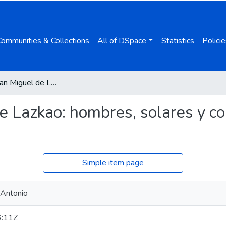
Communities & Collections
All of DSpace
Statistics
Policie
Poblar en San Miguel de Lazkao: hombres, solares y comunidad en Lazkao (siglos XIII-XV)
e Lazkao: hombres, solares y 
Simple item page
 Antonio
:11Z