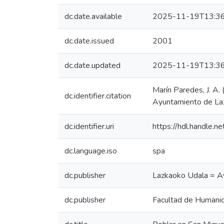
dc.date.available
2025-11-19T13:36
dc.date.issued
2001
dc.date.updated
2025-11-19T13:36
Marín Paredes, J. A
dc.identifier.citation
Ayuntamiento de Laz
dc.identifier.uri
https://hdl.handle
dc.language.iso
spa
dc.publisher
Lazkaoko Udala = A
dc.publisher
Facultad de Humani