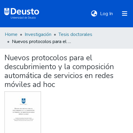
(current)
Log In
Home
Investigación
Tesis doctorales
DeustoTeka
Nuevos protocolos para el descubrimiento y la composición automática de servicios en redes móviles ad hoc
Nuevos protocolos para el
Communities
descubrimiento y la composición
&
Collections
automática de servicios en redes
móviles ad hoc
All of DSpace
Statistics
Policies