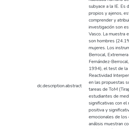
subyace a la IE. Es 
propios y ajenos, es
comprender y atribu
investigación son 
Vasco. La muestra e
son hombres (24.1%)
mujeres. Los instru
Berrocal, Extremera
Fernández-Berrocal,
1994), el test de la
Reactividad Interper
en las propuestas so
dc.description.abstract
tareas de ToM (Tirap
estudiantes de medi
significativas con e
positiva y significa
emocionales de los o
análisis muestran co