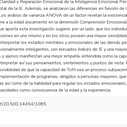
Claridad y Reparación Emocional de la Inteligencia Emocional Per
otal de la IE. Además, se analizaron las diferencias en función de
Los análisis de varianza ANOVA de un factor revelan la existenci
rme a la edad únicamente en la dimensión Comprensión Emocional e 
ue aporta esta investigación sugiere, por un lado, que los indivi
iones en uno mismo y en los otros poseen una mayor sensibilidad
 interpretar los estados mentales y emocionales de las demás pers
ionalmente inteligentes, con elevados índices de IE y una mayor 
 y ajenos manifiestan una mejor empatía, entendida como la capa
nterpretar así sus pensamientos, sentimientos y puntos de vista. 
 posibilidad de que la capacidad de ToM sea un proceso subyacent
 implementación de programas, dirigidos a personas mayores, que
as así como de la habilidad para regular los estados emocionales
pacidades como consecuencia de la edad y la experiencia.
.net/20.500.14454/1085