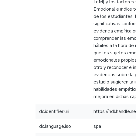
ToM) y los factores 
Emocional e índice t
de los estudiantes. 
significativas confo
evidencia empírica q
comprender las emoc
hábiles a la hora de
que los sujetos emoc
emocionales propios
otro y reconocer e i
evidencias sobre la
estudio sugieren la
habilidades empátic
mejora en dichas ca
dc.identifier.uri
https://hdl.handle
dc.language.iso
spa