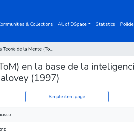
Communities & Collections
All of DSpace
Statistics
Policie
La Teoría de la Mente (ToM) en la base de la inteligencia emocional (IE), según el modelo de Mayer y Salovey (1997)
ToM) en la base de la inteligenc
Salovey (1997)
Simple item page
ncisco
riz