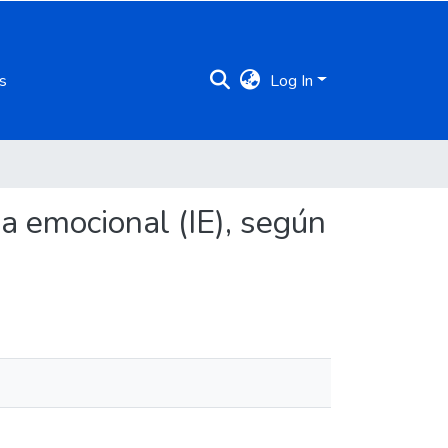
s
Log In
ia emocional (IE), según