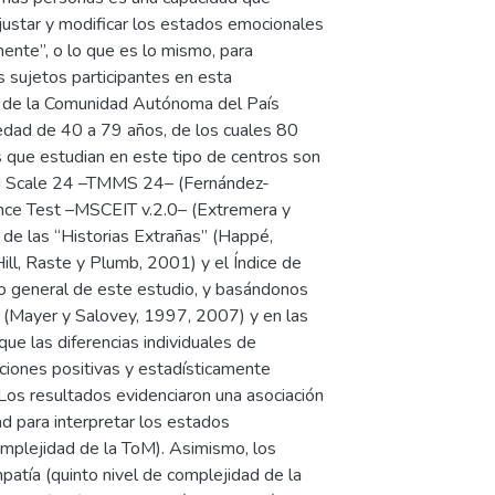
 ajustar y modificar los estados emocionales
mente”, o lo que es lo mismo, para
 sujetos participantes en esta
) de la Comunidad Autónoma del País
edad de 40 a 79 años, de los cuales 80
que estudian en este tipo de centros son
ood Scale 24 –TMMS 24– (Fernández-
nce Test –MSCEIT v.2.0– (Extremera y
 de las “Historias Extrañas” (Happé,
ll, Raste y Plumb, 2001) y el Índice de
vo general de este estudio, y basándonos
E (Mayer y Salovey, 1997, 2007) y en las
ue las diferencias individuales de
ciones positivas y estadísticamente
 Los resultados evidenciaron una asociación
ad para interpretar los estados
complejidad de la ToM). Asimismo, los
mpatía (quinto nivel de complejidad de la