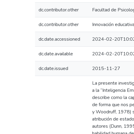
dc.contributor.other
Facultad de Psicolo
dc.contributor.other
Innovación educativa
dc.date.accessioned
2024-02-20T10:0
dc.date.available
2024-02-20T10:0
dc.date.issued
2015-11-27
La presente investig
a la “Inteligencia E
describe como la cap
de forma que nos pe
y Woodruff, 1978) se
atribución de estado
autores (Dunn, 1995
habilidad humana de