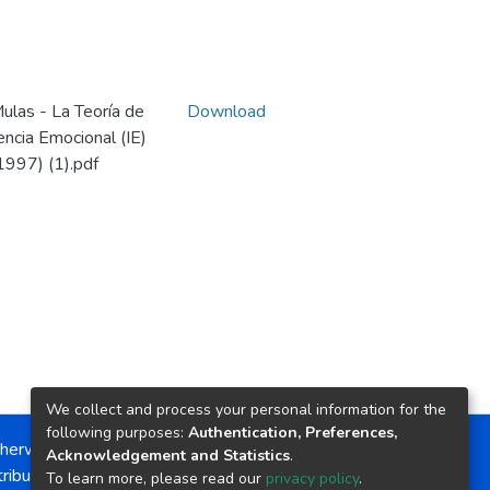
las - La Teoría de
Download
encia Emocional (IE)
1997) (1).pdf
We collect and process your personal information for the
following purposes:
Authentication, Preferences,
herwise noted, the item license is described as:
Acknowledgement and Statistics
.
ribution-NonCommercial-NoDerivs 4.0 License
To learn more, please read our
privacy policy
.