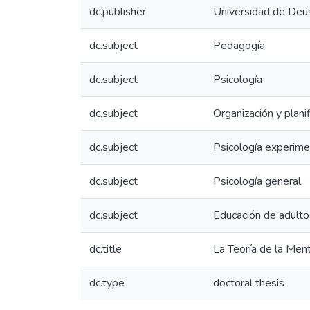
dc.publisher
Universidad de Deu
dc.subject
Pedagogía
dc.subject
Psicología
dc.subject
Organización y plani
dc.subject
Psicología experime
dc.subject
Psicología general
dc.subject
Educación de adulto
dc.title
La Teoría de la Men
dc.type
doctoral thesis