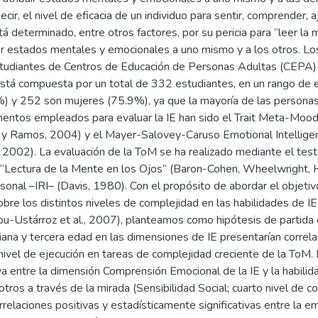
decir, el nivel de eficacia de un individuo para sentir, comprender,
tá determinado, entre otros factores, por su pericia para “leer la 
ir estados mentales y emocionales a uno mismo y a los otros. Los
estudiantes de Centros de Educación de Personas Adultas (CEPA
stá compuesta por un total de 332 estudiantes, en un rango de 
 y 252 son mujeres (75.9%), ya que la mayoría de las personas 
mentos empleados para evaluar la IE han sido el Trait Meta-M
 y Ramos, 2004) y el Mayer-Salovey-Caruso Emotional Intellige
 2002). La evaluación de la ToM se ha realizado mediante el test
 “Lectura de la Mente en los Ojos” (Baron-Cohen, Wheelwright, Hi
sonal –IRI– (Davis, 1980). Con el propósito de abordar el objeti
bre los distintos niveles de complejidad en las habilidades de I
u-Ustárroz et al., 2007), planteamos como hipótesis de partida q
ana y tercera edad en las dimensiones de IE presentarían correla
l nivel de ejecución en tareas de complejidad creciente de la ToM.
tiva entre la dimensión Comprensión Emocional de la IE y la habilid
tros a través de la mirada (Sensibilidad Social; cuarto nivel de 
rrelaciones positivas y estadísticamente significativas entre la e