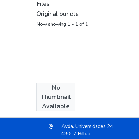
Files
Original bundle
Now showing
1 - 1 of 1
No
Collections
Thumbnail
Tesis doctorales
Available
Avda. Universidades 24
48007 Bilbao