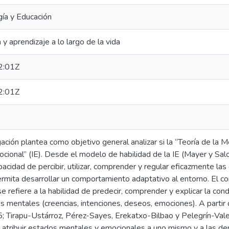
gía y Educación
 y aprendizaje a lo largo de la vida
2:01Z
2:01Z
ación plantea como objetivo general analizar si la “Teoría de la
mocional” (IE). Desde el modelo de habilidad de la IE (Mayer y Sal
acidad de percibir, utilizar, comprender y regular eficazmente la
rmita desarrollar un comportamiento adaptativo al entorno. El c
 refiere a la habilidad de predecir, comprender y explicar la con
s mentales (creencias, intenciones, deseos, emociones). A partir 
; Tirapu-Ustárroz, Pérez-Sayes, Erekatxo-Bilbao y Pelegrín-Val
 atribuir estados mentales y emocionales a uno mismo y a las d