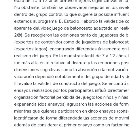
edad de 10 a 12 años obtuvo mejoras significativas en la 
No obstante, también se observaron mejoras en los nive
dentro del grupo control, lo que sugiere la posible influen
externos al programa. El Estudio II abordó la validez de co
aparente del videojuego de baloncesto adaptado en real
2®). Se recogieron las opiniones tanto de jugadores de 
(expertos de contenido) como de jugadores de baloncest
(expertos legos), encontrando diferencias únicamente en 
realismo del juego. En la muestra infantil de 7 a 12 años, 
fue más alta en lo relativo al disfrute y las emociones pos
dimensiones cognitivas como la absorción o la motivación i
valoración dependió notablemente del grupo de edad y de
III evaluó la validez de constructo del juego. Se encontró
ensayos realizados por los participantes influía directame
organización factorial percibida del juego: los niños y niñ
experiencia (dos ensayos) agruparon las acciones de form
mientras que quienes participaron en cinco ensayos (cons
identificaron de forma diferenciada las acciones de movimi
además de considerar el primer ensayo como un factor in