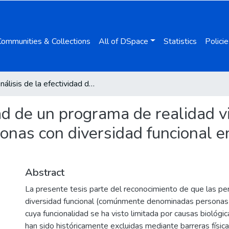
Communities & Collections
All of DSpace
Statistics
Policie
Análisis de la efectividad de un programa de realidad virtual en el cambio de actitudes hacia las personas con diversidad funcional en niños y niñas de 8 a 12 años
dad de un programa de realidad v
sonas con diversidad funcional e
Abstract
La presente tesis parte del reconocimiento de que las pe
diversidad funcional (comúnmente denominadas personas 
cuya funcionalidad se ha visto limitada por causas biológic
han sido históricamente excluidas mediante barreras físic