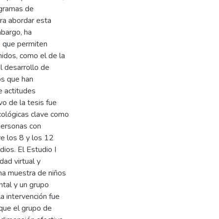
ogramas de
ara abordar esta
mbargo, ha
s que permiten
midos, como el de la
el desarrollo de
os que han
e actitudes
vo de la tesis fue
sicológicas clave como
 personas con
re los 8 y los 12
dios. El Estudio I
dad virtual y
na muestra de niños
ntal y un grupo
a intervención fue
 que el grupo de