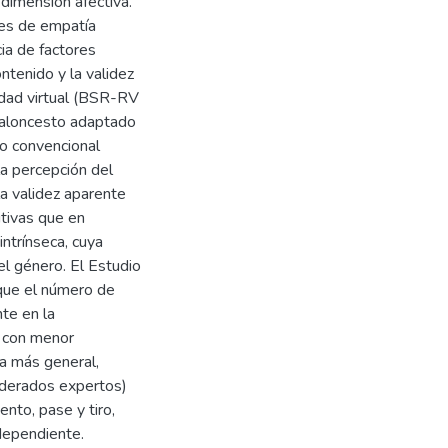
dimensión afectiva.
les de empatía
cia de factores
ntenido y la validez
idad virtual (BSR-RV
baloncesto adaptado
o convencional
la percepción del
la validez aparente
itivas que en
ntrínseca, cuya
l género. El Estudio
 que el número de
nte en la
as con menor
a más general,
iderados expertos)
ento, pase y tiro,
dependiente.