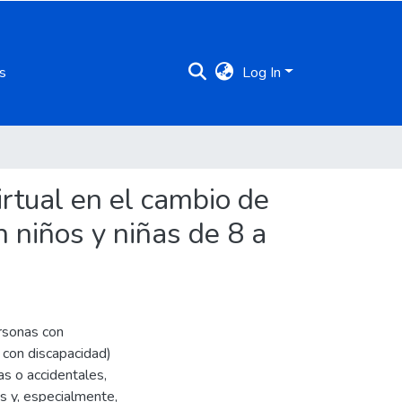
s
Log In
irtual en el cambio de
n niños y niñas de 8 a
rsonas con
con discapacidad)
as o accidentales,
as y, especialmente,