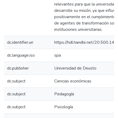
relevantes para que la universidad
desarrolle su misión, ya que influy
positivamente en el cumplimiento 
de agentes de transformación socia
instituciones universitarias.
dc.identifier.uri
https://hdl.handle.net/20.500.1
dc.language.iso
spa
dc.publisher
Universidad de Deusto
dc.subject
Ciencias económicas
dc.subject
Pedagogía
dc.subject
Psicología