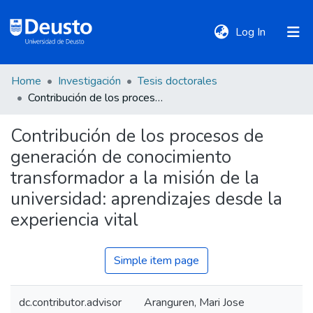
(current)
Log In
Home
Investigación
Tesis doctorales
DeustoTeka
Contribución de los procesos de generación de conocimiento transformador a la misión de la universidad: aprendizajes desde la experiencia vital
Contribución de los procesos de
Communities
generación de conocimiento
&
Collections
transformador a la misión de la
universidad: aprendizajes desde la
All of DSpace
experiencia vital
Simple item page
Statistics
dc.contributor.advisor
Aranguren, Mari Jose
Policies