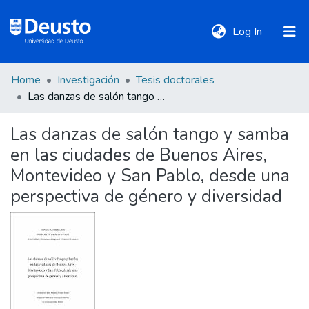
(current)
Log In
Home
Investigación
Tesis doctorales
DeustoTeka
Las danzas de salón tango y samba en las ciudades de Buenos Aires, Montevideo y San Pablo, desde una perspectiva de género y diversidad
Las danzas de salón tango y samba
Communities
en las ciudades de Buenos Aires,
&
Collections
Montevideo y San Pablo, desde una
perspectiva de género y diversidad
All of DSpace
Statistics
Policies