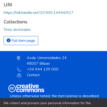
URI
https://hdl.handle.net/20.500.14454/917
Collections
Tesis doctorales
Full item page
Avda. Universidades 24
48007 Bilbao
+34 944 139 000
Contact
Unless otherwise noted, the item license is described
as:
We collect and process your personal information for the