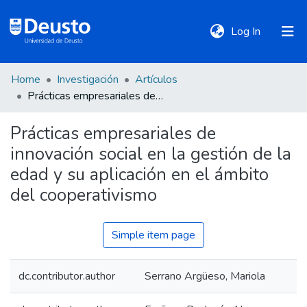
(current)
Log In
Home
Investigación
Artículos
DeustoTeka
Prácticas empresariales de innovación social en la gestión de la edad y su aplicación en el ámbito del cooperativismo
Prácticas empresariales de
Communities
innovación social en la gestión de la
&
Collections
edad y su aplicación en el ámbito
del cooperativismo
All of DSpace
Simple item page
Statistics
dc.contributor.author
Serrano Argüeso, Mariola
Policies