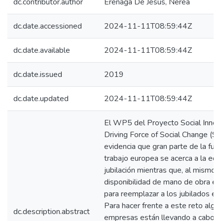
dc.contributor.author
Ereñaga De Jesús, Nerea
dc.date.accessioned
2024-11-11T08:59:44Z
dc.date.available
2024-11-11T08:59:44Z
dc.date.issued
2019
dc.date.updated
2024-11-11T08:59:44Z
El WP5 del Proyecto Social Innov
Driving Force of Social Change (S
evidencia que gran parte de la fue
trabajo europea se acerca a la ed
jubilación mientras que, al mismo 
disponibilidad de mano de obra es
para reemplazar a los jubilados es
Para hacer frente a este reto algu
dc.description.abstract
empresas están llevando a cabo po