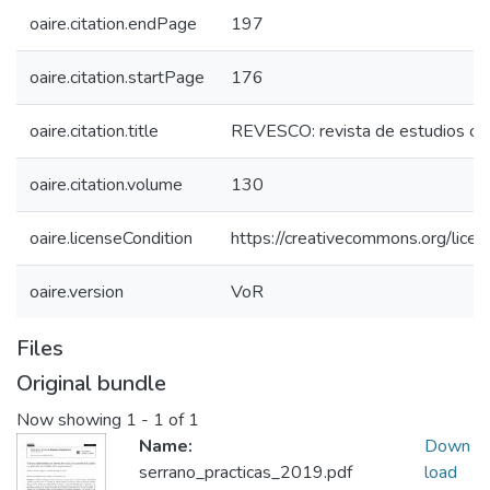
oaire.citation.endPage
197
oaire.citation.startPage
176
oaire.citation.title
REVESCO: revista de estudios co
oaire.citation.volume
130
oaire.licenseCondition
https://creativecommons.org/licen
oaire.version
VoR
Files
Original bundle
Now showing
1 - 1 of 1
Name:
Down
serrano_practicas_2019.pdf
load