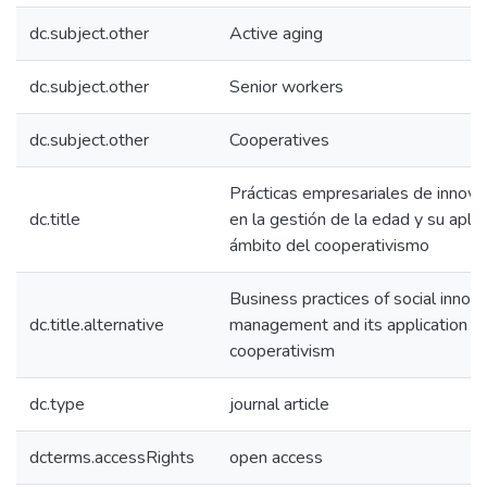
dc.subject.other
Active aging
dc.subject.other
Senior workers
dc.subject.other
Cooperatives
Prácticas empresariales de innovac
dc.title
en la gestión de la edad y su aplic
ámbito del cooperativismo
Business practices of social innova
dc.title.alternative
management and its application t
cooperativism
dc.type
journal article
dcterms.accessRights
open access