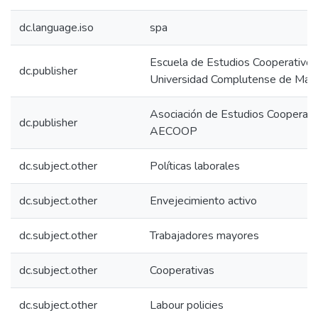
dc.language.iso
spa
Escuela de Estudios Cooperativos
dc.publisher
Universidad Complutense de Madr
Asociación de Estudios Cooperati
dc.publisher
AECOOP
dc.subject.other
Políticas laborales
dc.subject.other
Envejecimiento activo
dc.subject.other
Trabajadores mayores
dc.subject.other
Cooperativas
dc.subject.other
Labour policies