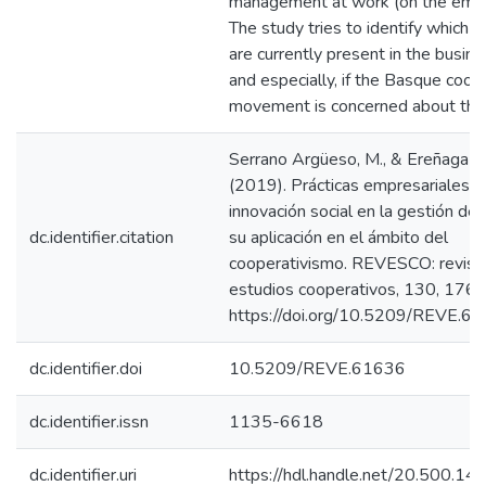
management at work (on the emp
The study tries to identify which
are currently present in the busin
and especially, if the Basque coop
movement is concerned about this
Serrano Argüeso, M., & Ereñaga D
(2019). Prácticas empresariales d
innovación social en la gestión de 
dc.identifier.citation
su aplicación en el ámbito del
cooperativismo. REVESCO: revist
estudios cooperativos, 130, 176
https://doi.org/10.5209/REVE.6
dc.identifier.doi
10.5209/REVE.61636
dc.identifier.issn
1135-6618
dc.identifier.uri
https://hdl.handle.net/20.500.1