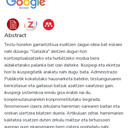
Abstract
Testu honekin garrantzitsua iruditzen zaigun ideia bat eskaini
nahi dizuegu: "Gatazka" deitzen dugun hori
kontzeptualizatzeko eta hurbiltzeko modua bera
aldaketarako palanka bat izan daiteke. Ikuspegi eta ekintza
hori bi ikuspegitatik arakatu nahi dugu: bata, Administrazio
Publikotik kokatutako hausnarketa batekin, testuinguruaren
berezitasun eta gaitasun batzuk azaltzen saiatzeaz gain,
ikuspegi sistemikoa eredu gisa erabili nai du,
konplexutasunarekin konprometitutako begirada,
fenomenoen izaera zirkularra harreman-sarearen baitan eta
orekan ulertzea bilatzen duena. Artikuluan zehar, harremanen
kalitatea osatzen duten zirkulu maltzur eta birtuosoen
aurrean gure ekarpenaren berri izatera gonbidatu nahi