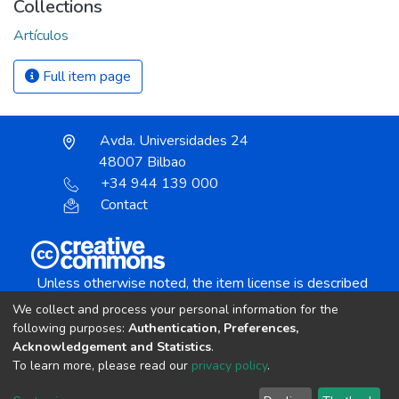
Collections
Artículos
Full item page
Avda. Universidades 24
48007 Bilbao
+34 944 139 000
Contact
Unless otherwise noted, the item license is described
as:
We collect and process your personal information for the
Creative Commons Attribution-NonCommercial-
following purposes:
Authentication, Preferences,
NoDerivs 4.0 License
Acknowledgement and Statistics
.
To learn more, please read our
privacy policy
.
DSpace software
copyright © 2002-2026
LYRASIS