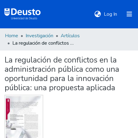
(current)
Log In
Home
Investigación
Artículos
DeustoTeka
La regulación de conflictos en la administración pública como una oportunidad para la innovación pública: una propuesta aplicada
La regulación de conflictos en la
Communities
administración pública como una
&
Collections
oportunidad para la innovación
pública: una propuesta aplicada
All of DSpace
Statistics
Policies